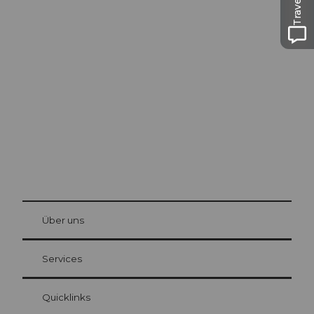
Ausflugstipps in
Luzern
Die Stadt. Der See. Die Berge.
© Be
at Bre
chbü
hl
Über uns
Gästekarte Luzern
Ihre Vorteile als Übernachtungsgast
Services
Quicklinks