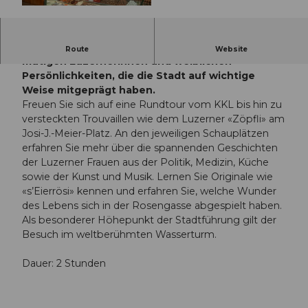
© Guidle.com
«Frauen, die Luzern bewegten» erzählt von
Route
Website
mutigen Luzernerinnen und weiblichen
Persönlichkeiten, die die Stadt auf wichtige
Weise mitgeprägt haben.
Freuen Sie sich auf eine Rundtour vom KKL bis hin zu
versteckten Trouvaillen wie dem Luzerner «Zöpfli» am
Josi-J.-Meier-Platz. An den jeweiligen Schauplätzen
erfahren Sie mehr über die spannenden Geschichten
der Luzerner Frauen aus der Politik, Medizin, Küche
sowie der Kunst und Musik. Lernen Sie Originale wie
«s’Eierrösi» kennen und erfahren Sie, welche Wunder
des Lebens sich in der Rosengasse abgespielt haben.
Als besonderer Höhepunkt der Stadtführung gilt der
Besuch im weltberühmten Wasserturm.
Dauer: 2 Stunden