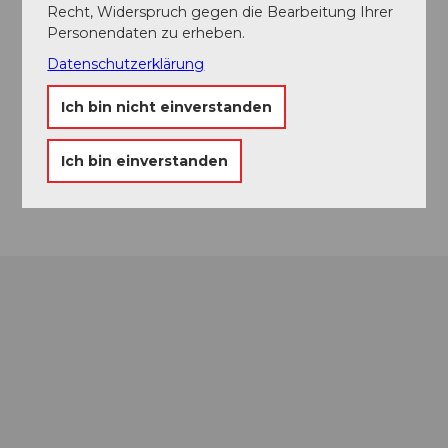
Recht, Widerspruch gegen die Bearbeitung Ihrer
Personendaten zu erheben.
Veranstaltungsort
Datenschutzerklärung
Tourist Info im Bahnhof Luzern
Zentralstrasse
Ich bin nicht einverstanden
6003
Luzern
Website
Ich bin einverstanden
Anreise