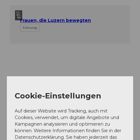
CC-
BY-
ND
Frauen, die Luzern bewegten
Führung
In der Nähe
Auf der Karte anschauen
Cookie-Einstellungen
Veranstaltung
Auf dieser Website wird Tracking, auch mit
Cookies, verwendet, um digitale Angebote und
Essen und Trinken
Kampagnen analysieren und optimieren zu
können. Weitere Informationen finden Sie in der
Datenschutzerklärung. Sie haben jederzeit das