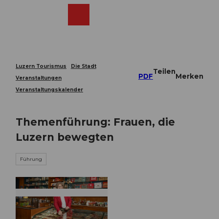
Z
u
Webcams
Merkzettel
Suche
Menü
Shop
m
I
n
h
a
Luzern Tourismus
Die Stadt
Teilen
l
PDF
Merken
Veranstaltungen
t
Veranstaltungskalender
Themenführung: Frauen, die
Luzern bewegten
Führung