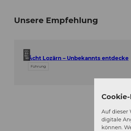
Unsere Empfehlung
CC-
BY-
NC-
Ächt Lozärn – Unbekannts entdecke
ND
Führung
Cookie-
Auf dieser
digitale A
können. We