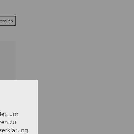
schauen
det, um
ren zu
zerklärung.