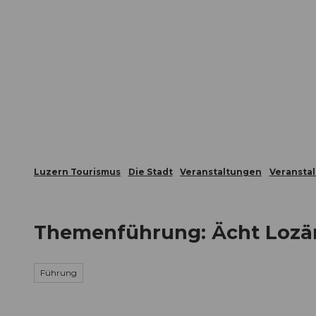
Z
ungen
Webcams
Gästekarte
u
m
Die Stadt
Die Erlebnisregion
I
n
h
a
l
t
Luzern Tourismus
Die Stadt
Veranstaltungen
Veransta
Themenführung: Ächt Lozä
Führung