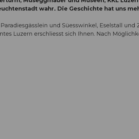
sserturm, Museggmauer und Museen, KKL Luzer
Leuchtenstadt wahr. Die Geschichte hat uns me
aradiesgässlein und Süesswinkel, Eselstall und Z
tes Luzern erschliesst sich Ihnen. Nach Möglichk