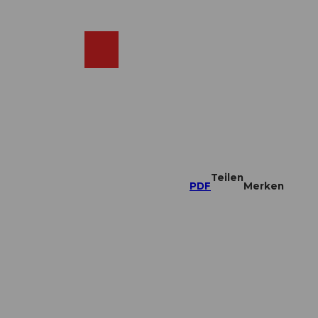
DE
ebcams
Merkzettel
Suche
Shop
Teilen
PDF
Merken