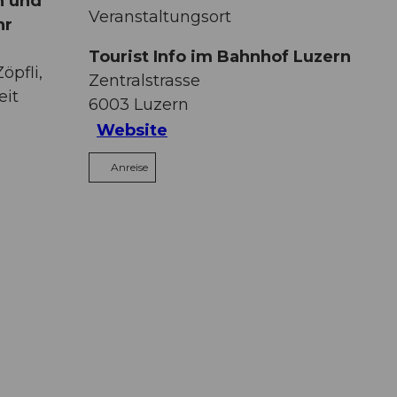
n und
Veranstaltungsort
hr
Tourist Info im Bahnhof Luzern
öpfli,
Zentralstrasse
eit
6003
Luzern
Website
Anreise