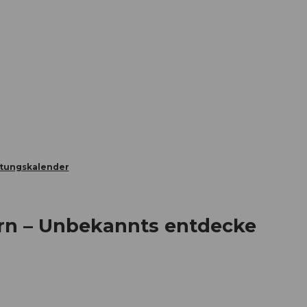
Informieren
Buchen
Business
W
ltungskalender
rn – Unbekannts entdecke