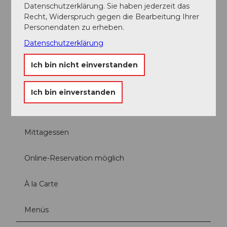
Datenschutzerklärung. Sie haben jederzeit das
Schulklassen
Recht, Widerspruch gegen die Bearbeitung Ihrer
Personendaten zu erheben.
Familien
Datenschutzerklärung
Senioren
Ich bin nicht einverstanden
Angebote
Ich bin einverstanden
Abendessen
Mittagessen
Online-Reservation möglich
À la Carte
Menüs