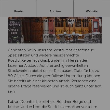
Das Restaurant Bündnerland Luzern befindet
Route
Anrufen
Website
sich in einem der ältesten und
geschichtsträchtigsten Häuser der Luzerner
©
CC-BY-NC-ND
©
CC-BY-NC-ND
Altstadt.
Das Spätmittelalter atmet aus jedem schrägen Winkel
und Giebel dieses alten Fachwerkgebäudes. Selbst die
ehemalige Stalltür ist noch zu erkennen.
©
CC-BY-NC-ND
Geniessen Sie in unserem Restaurant Käsefondue-
Spezialitäten und weitere hausgemachte
Köstlichkeiten aus Graubünden im Herzen der
Luzerner Altstadt. Auf drei urchig-verwinkelten
Stockwerken bietet unser Restaurant Platz für bis zu
80 Gäste. Durch die gemütliche Unterteilung können
Sie bereits ab einer kleineren Anzahl Personen eine
eigene Etage reservieren und so auch ganz unter sich
sein.
Fabian Dumitrache liebt die Bündner Berge und
Küche. Und er liebt die Stadt Luzern. Aber vor allem