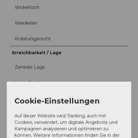
Wickeltisch
Weinkeller
Rollstuhlgerecht
Erreichbarkeit / Lage
Zentrale Lage
In der Stadt
Zielgruppe
Cookie-Einstellungen
Individualgäste
Auf dieser Website wird Tracking, auch mit
Cookies, verwendet, um digitale Angebote und
Gruppen
Kampagnen analysieren und optimieren zu
können. Weitere Informationen finden Sie in der