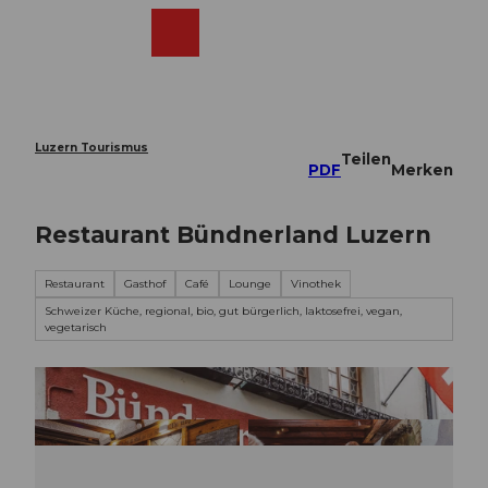
Z
u
Webcams
Merkzettel
Suche
Menü
Shop
m
I
n
h
a
Luzern Tourismus
Teilen
l
PDF
Merken
t
Restaurant Bündnerland Luzern
Restaurant
Gasthof
Café
Lounge
Vinothek
Schweizer Küche, regional, bio, gut bürgerlich, laktosefrei, vegan,
vegetarisch