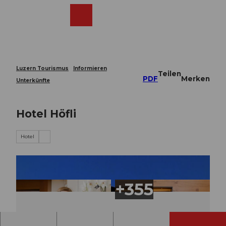
Z
u
Webcams
Merkzettel
Suche
Menü
Shop
m
I
n
h
a
Luzern Tourismus
Informieren
Teilen
l
PDF
Merken
Unterkünfte
t
Hotel Höfli
Hotel