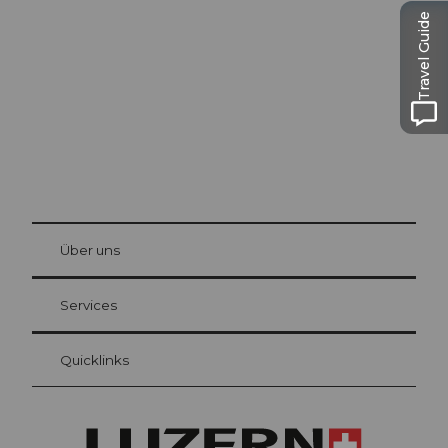
Luzern
Travel Guide
Die Stadt. Der See. Die Berge.
© Be
at Bre
chbü
hl
Über uns
Gästekarte Luzern
Ihre Vorteile als Übernachtungsgast
Services
Quicklinks