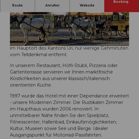
Booking
Route
Anrufen
Website
Als Hotel mit persönlichem Charakter freuen wir uns,
Sie bei uns als Gast begrüssen zu dürfen. Unser Haus
© swisshotel
© swisshotel
zählt zu den traditionsreichsten Gasthäusern in Altdorf.
Es ist eines der wenigen Holzhäuser, das den
verheerenden Dorfbrand von 1799 überlebte. Sie
finden uns an zentraler, aber trotzdem ruhiger Lage
im Hauptort des Kantons Uri, nur wenige Gehminuten
© swisshotel
vom Telldenkmal entfernt.
In unserem Restaurant, Höfli-Stübli, Pizzeria oder
Gartenterrasse servieren wir Ihnen marktfrische
Köstlichkeiten aus unserer klassisch/italienisch
orientierten Küche.
1997 wurde das Hotel mit einer Dependance erweitert
- unsere Modernen Zimmer. Die Rustikalen Zimmer
im Haupthaus wurden 2006 renoviert. In
unmittelbarer Nähe finden Sie den Spielplatz,
Fitnesscenter, Hallenbad, Einkaufsmöglichkeiten,
Kultur, Museen sowie See und Berge. Idealer
Ausgangspunkt für Motorrad-Passfahrten.