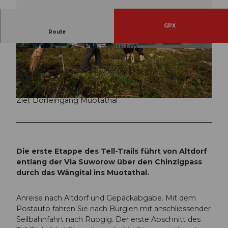
GPX
Route
5:30 h
22,36 km
© Uri Tourismus, Luzern Tourismus
© Uri Tourismus, Luzern Tourismus
1.616 m
1.447 m
458 m
2.073 m
1.615 m
Start: Telldenkmal Altdorf
Ziel: Dorfeingang Muotathal
© Uri Tourismus, Luzern Tourismus
Die erste Etappe des Tell-Trails führt von Altdorf
entlang der Via Suworow über den Chinzigpass
durch das Wängital ins Muotathal.
Anreise nach Altdorf und Gepäckabgabe. Mit dem
Postauto fahren Sie nach Bürglen mit anschliessender
Seilbahnfahrt nach Ruogig. Der erste Abschnitt des