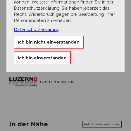
können. Weitere Informationen finden Sie in der
Datenschutzerklärung. Sie haben jederzeit das
Sicherheitshinweise
Recht, Widerspruch gegen die Bearbeitung Ihrer
Personendaten zu erheben.
T3 anspruchsvolles Bergwandern.
Datenschutzerklärung
Gute Trittsicherheit
Durchschnittliches Orientierungsvermögen
Ich bin nicht einverstanden
Elementare alpine Erfahrung
Ich bin einverstanden
Luzern Tourismus
In der Nähe
Auf der Karte anschauen