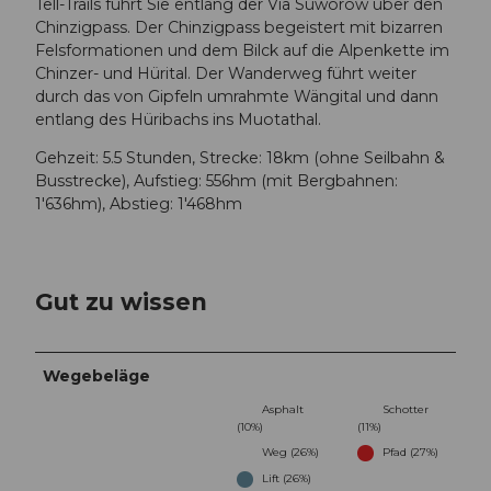
Tell-Trails führt Sie entlang der Via Suworow über den
Chinzigpass. Der Chinzigpass begeistert mit bizarren
Felsformationen und dem Bilck auf die Alpenkette im
Chinzer- und Hürital. Der Wanderweg führt weiter
durch das von Gipfeln umrahmte Wängital und dann
entlang des Hüribachs ins Muotathal.
Gehzeit: 5.5 Stunden, Strecke: 18km (ohne Seilbahn &
Busstrecke), Aufstieg: 556hm (mit Bergbahnen:
1'636hm), Abstieg: 1'468hm
Gut zu wissen
Wegebeläge
Asphalt
Schotter
(10%)
(11%)
Weg (26%)
Pfad (27%)
Lift (26%)