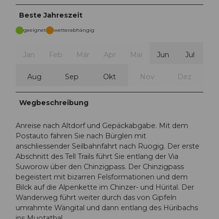
Beste Jahreszeit
geeignet
wetterabhängig
Jan
Feb
Mär
Apr
Mai
Jun
Jul
Aug
Sep
Okt
Nov
Dez
Wegbeschreibung
Anreise nach Altdorf und Gepäckabgabe. Mit dem
Postauto fahren Sie nach Bürglen mit
anschliessender Seilbahnfahrt nach Ruogig. Der erste
Abschnitt des Tell Trails führt Sie entlang der Via
Suworow über den Chinzigpass. Der Chinzigpass
begeistert mit bizarren Felsformationen und dem
Bilck auf die Alpenkette im Chinzer- und Hürital. Der
Wanderweg führt weiter durch das von Gipfeln
umrahmte Wängital und dann entlang des Hüribachs
ins Muotathal.