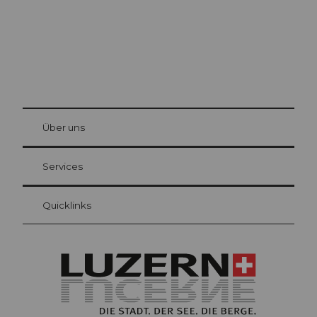
© Be
at Bre
chbü
hl
Über uns
Gästekarte Luzern
Ihre Vorteile als Übernachtungsgast
Services
Quicklinks