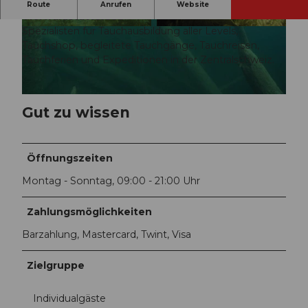
Die Tauchschule in Luzern am
Route
Anrufen
Website
Vierwaldstättersee.
Spezialisten für Tauchausbildung aller Levels,
© DTC Tauchschuleluzern.ch | KI-optimiert |
© DTC Tauchschuleluzern.ch | KI-optimiert |
CC-BY
CC-BY
Tauchshop, begleitete Tauchgänge, Tauchreisen,
Tauchferien und Expeditionen in der Zentralschweiz.
© DTC Tauchschuleluzern.ch | KI-optimiert |
CC-BY
Gut zu wissen
Öffnungszeiten
Montag - Sonntag, 09:00 - 21:00 Uhr
Zahlungsmöglichkeiten
Barzahlung, Mastercard, Twint, Visa
Zielgruppe
Individualgäste