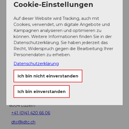
Cookie-Einstellungen
Veranstaltung
Auf dieser Website wird Tracking, auch mit
Cookies, verwendet, um digitale Angebote und
Sehenswertes
Kampagnen analysieren und optimieren zu
können. Weitere Informationen finden Sie in der
Touren
Datenschutzerklärung. Sie haben jederzeit das
Recht, Widerspruch gegen die Bearbeitung Ihrer
Personendaten zu erheben.
Webcams
Datenschutzerklärung
Ich bin nicht einverstanden
Kontaktdaten
Ich bin einverstanden
DTC Tauchschule
Zürichstrasse 66
6004
Luzern
+41 (0)41 420 66 06
dtc@idtc.ch