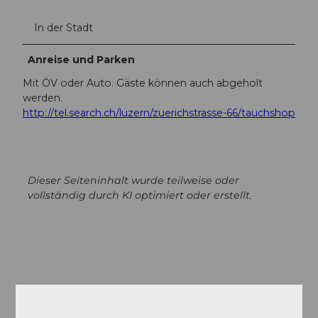
In der Stadt
Anreise und Parken
Mit ÖV oder Auto. Gäste können auch abgeholt
werden.
http://tel.search.ch/luzern/zuerichstrasse-66/tauchshop
Dieser Seiteninhalt wurde teilweise oder
vollständig durch KI optimiert oder erstellt.
In der Nähe
Auf der Karte anschauen