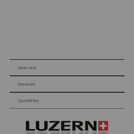
Die Stadt. Der See. Die Berge.
© Be
at Bre
chbü
hl
Über uns
Gästekarte Luzern
Ihre Vorteile als Übernachtungsgast
Services
Quicklinks