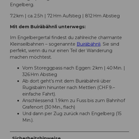
Engelberg.
7.2 km | ca. 2.5 h | 72 Hm Aufstieg | 812 Hm Abstieg
Mit dem Buiräbähnli unterwegs:
Im Engelbergertal findest du zahlreiche charmante
Kleinseilbahnen – sogenannte
Buiräbähnli
. Sie sind
perfekt, wenn du nur einen Teil der Wanderung
machen möchtest.
Vom Storeggpass nach Eggen: 2 km | 40 Min. |
326 Hm Abstieg
Ab dort geht’s mit dem Buiräbähnli über
Rugisbalm hinunter nach Mettlen (CHF 9.–
einfache Fahrt).
Anschliessend: 1.9 km zu Fuss bis zum Bahnhof
Grafenort (30 Min., flach)
Und dann per Zug zurück nach Engelberg (15
Min.).
Sicherheitshinweise