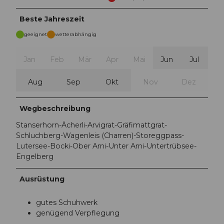
Beste Jahreszeit
geeignet
wetterabhängig
Jan
Feb
Mär
Apr
Mai
Jun
Jul
Aug
Sep
Okt
Nov
Dez
Wegbeschreibung
Stanserhorn-Ächerli-Arvigrat-Gräfimattgrat-
Schluchberg-Wagenleis (Charren)-Storeggpass-
Lutersee-Bocki-Ober Arni-Unter Arni-Untertrübsee-
Engelberg
Ausrüstung
gutes Schuhwerk
genügend Verpflegung