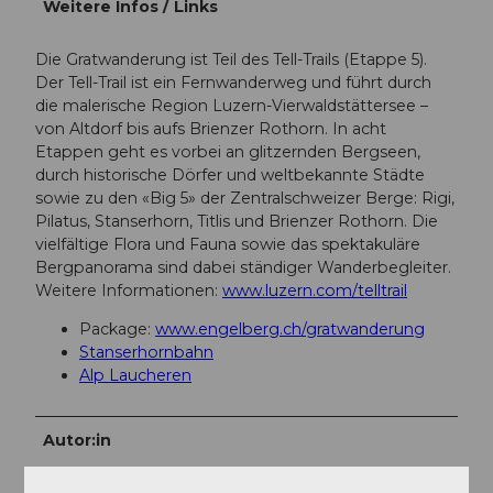
Weitere Infos / Links
Die Gratwanderung ist Teil des Tell-Trails (Etappe 5).
Der Tell-Trail ist ein Fernwanderweg und führt durch
die malerische Region Luzern-Vierwaldstättersee –
von Altdorf bis aufs Brienzer Rothorn. In acht
Etappen geht es vorbei an glitzernden Bergseen,
durch historische Dörfer und weltbekannte Städte
sowie zu den «Big 5» der Zentralschweizer Berge: Rigi,
Pilatus, Stanserhorn, Titlis und Brienzer Rothorn. Die
vielfältige Flora und Fauna sowie das spektakuläre
Bergpanorama sind dabei ständiger Wanderbegleiter.
Weitere Informationen:
www.luzern.com/telltrail
Package:
www.engelberg.ch/gratwanderung
Stanserhornbahn
Alp Laucheren
Autor:in
Engelberg - Titlis Tourismus