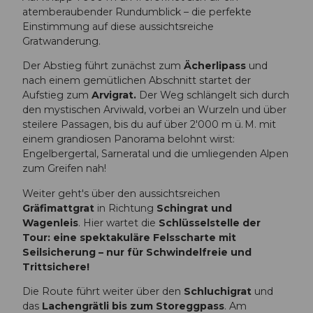
atemberaubender Rundumblick – die perfekte
Einstimmung auf diese aussichtsreiche
Gratwanderung.
Der Abstieg führt zunächst zum
Ächerlipass
und
nach einem gemütlichen Abschnitt startet der
Aufstieg zum
Arvigrat.
Der Weg schlängelt sich durch
den mystischen Arviwald, vorbei an Wurzeln und über
steilere Passagen, bis du auf über 2'000 m ü. M. mit
einem grandiosen Panorama belohnt wirst:
Engelbergertal, Sarneratal und die umliegenden Alpen
zum Greifen nah!
Weiter geht's über den aussichtsreichen
Gräfimattgrat
in Richtung
Schingrat und
Wagenleis
. Hier wartet die
Schlüsselstelle der
Tour: eine spektakuläre Felsscharte mit
Seilsicherung – nur für Schwindelfreie und
Trittsichere!
Die Route führt weiter über den
Schluchigrat
und
das
Lachengrätli bis zum Storeggpass
. Am