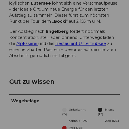
idyllischen
Lutersee
lohnt sich eine Verschnaufpause
– der ideale Ort, um neue Energie für den letzten
Aufstieg zu sammeln. Dieser führt zum höchsten
Punkt der Tour, dem „
Bocki
“ auf 2'155 m ü. M.
Der Abstieg nach
Engelberg
fordert nochmals
Konzentration: steil, aber lohnend. Unterwegs laden
die
Alpkäserei
und das
Restaurant Untertrübsee
zu
einer herzhaften Rast ein – bevor es auf dem letzten
Abschnitt gemütlich ins Tal geht.
Gut zu wissen
Wegebeläge
Unbekannt
Strasse
(1%)
(1%)
Asphalt (12%)
Weg (12%)
Pfad (74%)