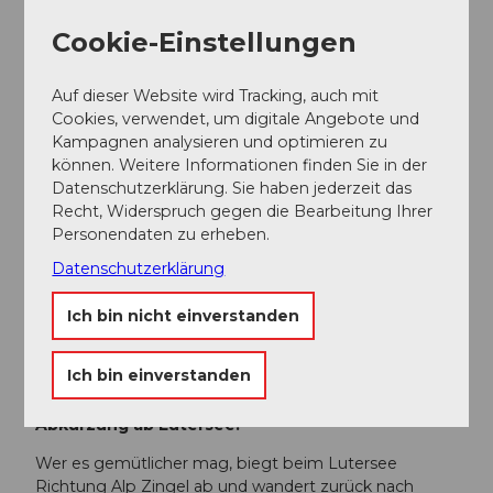
Organisation
Cookie-Einstellungen
Engelberg-Titlis Tourismus
Auf dieser Website wird Tracking, auch mit
Cookies, verwendet, um digitale Angebote und
Unser Tipp
Kampagnen analysieren und optimieren zu
können. Weitere Informationen finden Sie in der
Diese Tour ist lang, spektakulär – und ideal für ein
Datenschutzerklärung. Sie haben jederzeit das
Mikroabenteuer! Wer nicht alles an einem Tag gehen
Recht, Widerspruch gegen die Bearbeitung Ihrer
möchte, kann sie wunderbar als Zweitagestour mit
Personendaten zu erheben.
Zeltübernachtung auf der Alp Laucheren planen. Ein
echtes Naturerlebnis mit Sonnenaufgang über den
Datenschutzerklärung
Graten inklusive.
Ich bin nicht einverstanden
Mehr Infos:
engelberg.ch/gratwanderung
Routenvarianten für alle, die's etwas kürzer
Ich bin einverstanden
mögen:
Abkürzung ab Lutersee:
Wer es gemütlicher mag, biegt beim Lutersee
Richtung Alp Zingel ab und wandert zurück nach