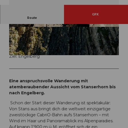
GPX
Route
11:15 h
26,40 km
© Switzerland Tourism / Silvano Zeiter, Engelbe
© Switzerland Tourism / Silvano Zeiter, Engelbe
1.507 m
2.371 m
rg-Titlis Tourismus
rg-Titlis Tourismus
995 m
2.159 m
1.164 m
Start: Stanserhorn
Ziel: Engelberg
© Switzerland Tourism / Silvano Zeiter, Luzern Tourismus |
CC-BY-ND
Eine anspruchsvolle Wanderung mit
atemberaubender Aussicht vom Stanserhorn bis
nach Engelberg.
Schon der Start dieser Wanderung ist spektakulär:
Von Stans aus bringt dich die weltweit einzigartige
zweistöckige CabriO-Bahn aufs Stanserhorn – mit
Wind im Haar und Panoramablick ins Alpenparadies.
Auf knapp 1'900 m ü. M. eröffnet sich dir ein