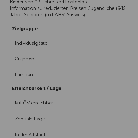
Kinder von 0-5 Jahre sind kostenlos.
i
Information zu reduzierten Preisen: Jugendliche (6-15
o
Jahre) Senioren (mit AHV-Ausweis)
n
.
Zielgruppe
j
p
g
Individualgäste
Gruppen
Familien
Erreichbarkeit / Lage
Mit ÖV erreichbar
Zentrale Lage
In der Altstadt