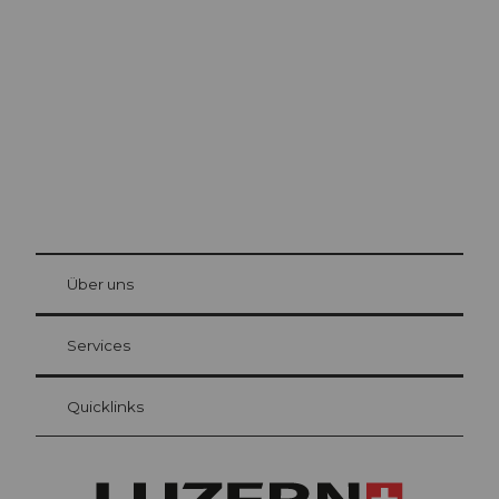
Luzern
Die Stadt. Der See. Die Berge.
© Be
at Bre
chbü
hl
Über uns
Gästekarte Luzern
Ihre Vorteile als Übernachtungsgast
Services
Quicklinks