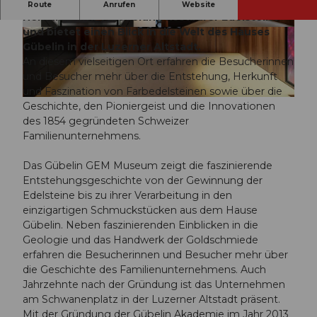
Das Gübelin GEM Museum präsentiert die
Route
Anrufen
Website
Herkunft und Veredelung kostbarer Edelsteine
und bietet einen Blick in die Welt des Hauses
G
g
Gübelin in der Luzerner Altstadt.
e
b
An diesem vielseitigen Ort erfahren die Besucherinnen
m
e
und Besucher mehr über die Entstehung, Herkunft
M
l
und Faszination von Farbedelsteinen sowie über die
u
i
© Gübelin Gem Museum |
CC-BY-NC-ND
Geschichte, den Pioniergeist und die Innovationen
s
n
des 1854 gegründeten Schweizer
e
-
Familienunternehmens.
u
g
m
e
Das Gübelin GEM Museum zeigt die faszinierende
.
m
Entstehungsgeschichte von der Gewinnung der
p
-
Edelsteine bis zu ihrer Verarbeitung in den
n
m
einzigartigen Schmuckstücken aus dem Hause
g
u
Gübelin. Neben faszinierenden Einblicken in die
s
Geologie und das Handwerk der Goldschmiede
e
erfahren die Besucherinnen und Besucher mehr über
u
die Geschichte des Familienunternehmens. Auch
m
Jahrzehnte nach der Gründung ist das Unternehmen
_
am Schwanenplatz in der Luzerner Altstadt präsent.
r
Mit der Gründung der Gübelin Akademie im Jahr 2013
e