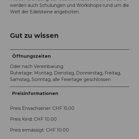
werden auch Schulungen und Workshops rund um die
f
Welt der Edelsteine angeboten.
e
r
e
n
Gut zu wissen
c
e
-
Öffnungszeiten
s
t
Oder nach Vereinbarung
o
Ruhetage: Montag, Dienstag, Donnerstag, Freitag,
n
Samstag, Sonntag, alle Feiertage geschlossen
e
-
Preisinformationen
c
o
Preis Erwachsener: CHF 15.00
l
l
Preis Kind: CHF 10.00
e
Preis ermässigt: CHF 10.00
c
t