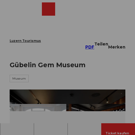
Z
u
Webcams
Merkzettel
Suche
Menü
Shop
m
I
n
h
a
Luzern Tourismus
Teilen
l
PDF
Merken
t
Gübelin Gem Museum
Museum
Ticket kaufen