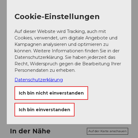
Cookie-Einstellungen
Auf dieser Website wird Tracking, auch mit
Cookies, verwendet, um digitale Angebote und
Unsere Empfehlung
Auf der Karte anschauen
Kampagnen analysieren und optimieren zu
können. Weitere Informationen finden Sie in der
Datenschutzerklärung. Sie haben jederzeit das
CC-
Recht, Widerspruch gegen die Bearbeitung Ihrer
BY-
NC-
Verkehrshaus der Schweiz
ND
Personendaten zu erheben.
Museum
Datenschutzerklärung
Ich bin nicht einverstanden
Ich bin einverstanden
In der Nähe
Auf der Karte anschauen