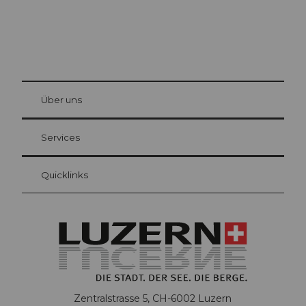
© Be
at Bre
chbü
hl
Über uns
Gästekarte Luzern
Ihre Vorteile als Übernachtungsgast
Services
Quicklinks
Zentralstrasse 5, CH-6002 Luzern