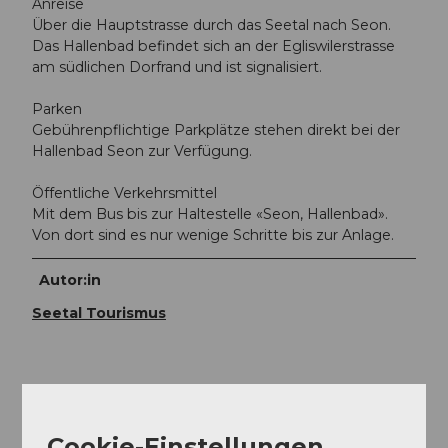
Anreise
Über die Hauptstrasse durch das Seetal nach Seon.
Das Hallenbad befindet sich an der Egliswilerstrasse
am südlichen Dorfrand und ist signalisiert.
Parken
Gebührenpflichtige Parkplätze stehen direkt bei der
Hallenbad Seon zur Verfügung.
Öffentliche Verkehrsmittel
Mit dem Bus bis zur Haltestelle «Seon, Hallenbad».
Von dort sind es nur wenige Schritte bis zur Anlage.
Autor:in
Seetal Tourismus
In der Nähe
Auf der Karte anschauen
Cookie-Einstellungen