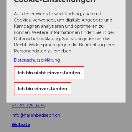
Auf dieser Website wird Tracking, auch mit
Veranstaltung
Cookies, verwendet, um digitale Angebote und
Kampagnen analysieren und optimieren zu
können. Weitere Informationen finden Sie in der
Sehenswertes
Datenschutzerklärung. Sie haben jederzeit das
Recht, Widerspruch gegen die Bearbeitung Ihrer
Touren
Personendaten zu erheben.
Datenschutzerklärung
Ich bin nicht einverstanden
Kontaktdaten
Hallenbad Seon
Ich bin einverstanden
Egliswilerstrasse 30
5703
Seon
+41 62 775 10 35
info@hallenbadseon.ch
Website