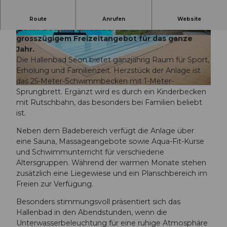
Familienfreundliches Hallenbad im Seetal mit 25-
Route
Anrufen
Website
Meter-Becken, Kinderbereich, Sauna und
grosszügigem Freizeitangebot für das ganze
© Seetal Tourismus, Seetal Tourismus |
CC-BY
© Seetal Tourismus, Seetal Tourismus |
CC-BY
Jahr.
Die Hallenbad Seon bietet ganzjährig Raum für Sport,
Erholung und Familienzeit. Herzstück der Anlage ist
das 25-Meter-Schwimmbecken mit 1-Meter-
© Seetal Tourismus, Seetal Tourismus |
CC-BY
Sprungbrett. Ergänzt wird es durch ein Kinderbecken
mit Rutschbahn, das besonders bei Familien beliebt
ist.
Neben dem Badebereich verfügt die Anlage über
eine Sauna, Massageangebote sowie Aqua-Fit-Kurse
und Schwimmunterricht für verschiedene
Altersgruppen. Während der warmen Monate stehen
zusätzlich eine Liegewiese und ein Planschbereich im
Freien zur Verfügung.
Besonders stimmungsvoll präsentiert sich das
Hallenbad in den Abendstunden, wenn die
Unterwasserbeleuchtung für eine ruhige Atmosphäre