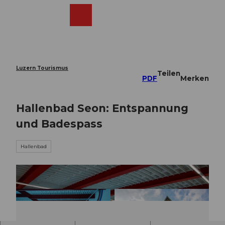
Z
u
Webcams
Merkzettel
Suche
Menü
Shop
m
I
n
h
a
Luzern Tourismus
Teilen
l
PDF
Merken
t
Hallenbad Seon: Entspannung
und Badespass
Hallenbad