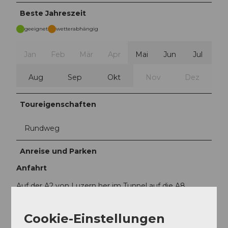
Beste Jahreszeit
geeignet
wetterabhängig
Jan
Feb
Mär
Apr
Mai
Jun
Jul
Aug
Sep
Okt
Nov
Dez
Toureigenschaften
Rundweg
Anreise und Parken
Anfahrt
Auf der A2 von Luzern her im Tunnel auf die A8
Richtung Interlaken, Sarnen wechseln und dem
Strassenverlauf bis nach Giswil folgen.
Cookie-Einstellungen
Von Interlaken via Brünig auf der A8 bis zur Ausfahrt