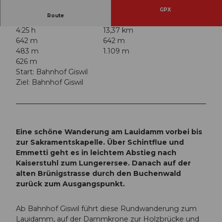
GPX
Route
4:25 h
13,37 km
642 m
642 m
483 m
1.109 m
626 m
Start: Bahnhof Giswil
Ziel: Bahnhof Giswil
Eine schöne Wanderung am Lauidamm vorbei bis
zur Sakramentskapelle. Über Schintflue und
Emmetti geht es in leichtem Abstieg nach
Kaiserstuhl zum Lungerersee. Danach auf der
alten Brünigstrasse durch den Buchenwald
zurück zum Ausgangspunkt.
Ab Bahnhof Giswil führt diese Rundwanderung zum
Lauidamm, auf der Dammkrone zur Holzbrücke und