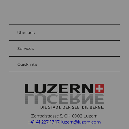
© Be
at Bre
chbü
hl
Über uns
Gästekarte Luzern
Ihre Vorteile als Übernachtungsgast
Services
Quicklinks
Zentralstrasse 5, CH-6002 Luzern
+41 41 227 17 17
,
luzern@luzern.com