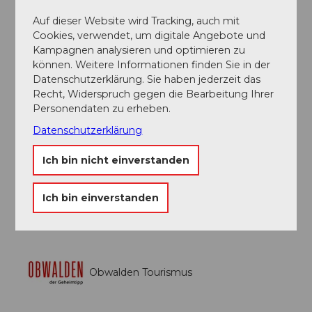
Giswil.
Auf dieser Website wird Tracking, auch mit
Cookies, verwendet, um digitale Angebote und
Öffentliche Verkehrsmittel
Kampagnen analysieren und optimieren zu
können. Weitere Informationen finden Sie in der
Ab Luzern oder Interlaken mit dem Luzern-Interlaken-
Datenschutzerklärung. Sie haben jederzeit das
Express nach Giswil.
Recht, Widerspruch gegen die Bearbeitung Ihrer
Personendaten zu erheben.
Autor:in
Datenschutzerklärung
Obwalden Tourismus
Ich bin nicht einverstanden
Organisation
Ich bin einverstanden
Obwalden Tourismus
Obwalden Tourismus