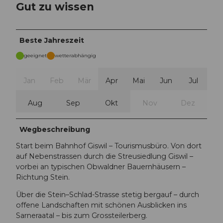
Gut zu wissen
Beste Jahreszeit
geeignet
wetterabhängig
Jan
Feb
Mär
Apr
Mai
Jun
Jul
Aug
Sep
Okt
Nov
Dez
Wegbeschreibung
Start beim Bahnhof Giswil – Tourismusbüro. Von dort
auf Nebenstrassen durch die Streusiedlung Giswil –
vorbei an typischen Obwaldner Bauernhäusern –
Richtung Stein.
Über die Stein–Schlad-Strasse stetig bergauf – durch
offene Landschaften mit schönen Ausblicken ins
Sarneraatal – bis zum Grossteilerberg.