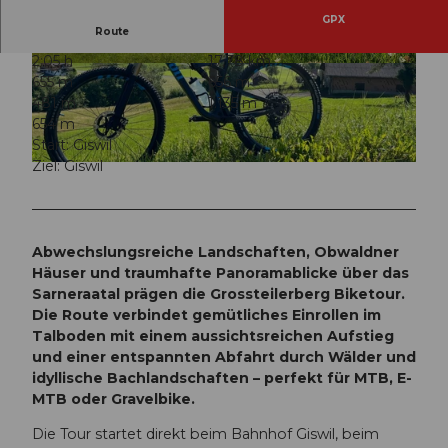
GPX
Route
2:05 h
17,78 km
© Jessica Züger, Bikegenoss Zentralschweiz
© Jessica Züger, Bikegenoss Zentralschweiz
655 m
656 m
481 m
1.135 m
654 m
Start: Giswil
Ziel: Giswil
© Reto Wallimann, Bikegenoss Zentralschweiz
Abwechslungsreiche Landschaften, Obwaldner
Häuser und traumhafte Panoramablicke über das
Sarneraatal prägen die Grossteilerberg Biketour.
Die Route verbindet gemütliches Einrollen im
Talboden mit einem aussichtsreichen Aufstieg
und einer entspannten Abfahrt durch Wälder und
idyllische Bachlandschaften – perfekt für MTB, E-
MTB oder Gravelbike.
Die Tour startet direkt beim Bahnhof Giswil, beim