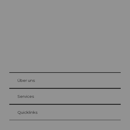
Ausflugstipps in
Luzern
Die Stadt. Der See. Die Berge.
© Be
at Bre
chbü
hl
Über uns
Gästekarte Luzern
Ihre Vorteile als Übernachtungsgast
Services
Quicklinks