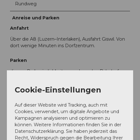
Rundweg
Anreise und Parken
Anfahrt
Über die A8 (Luzern–Interlaken), Ausfahrt Giswil. Von
dort wenige Minuten ins Dorfzentrum.
Parken
diverse Parkmöglichkeiten rund um den Bahnhof
Giswil
Cookie-Einstellungen
Öffentliche Verkehrsmittel
Mit der Zentralbahn von Luzern oder Interlaken bis
Auf dieser Website wird Tracking, auch mit
Bahnhof Giswil. Der Startpunkt der Tour befindet sich
Cookies, verwendet, um digitale Angebote und
direkt beim Bahnhof, beim Tourismusbüro.
Kampagnen analysieren und optimieren zu
können. Weitere Informationen finden Sie in der
Datenschutzerklärung. Sie haben jederzeit das
Weitere Infos / Links
Recht, Widerspruch gegen die Bearbeitung Ihrer