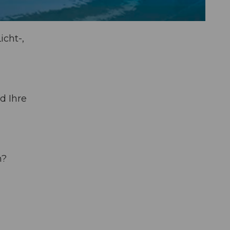
cht-,
d Ihre
n?