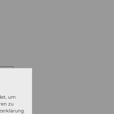
schauen
det, um
ren zu
zerklärung.