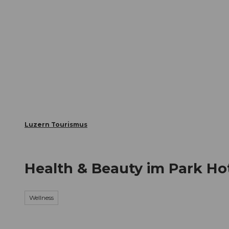
Z
ungen
Webcams
Gästekarte
u
m
Die Stadt
Die Erlebnisregion
I
n
h
a
l
t
Luzern Tourismus
Health & Beauty im Park Ho
Wellness