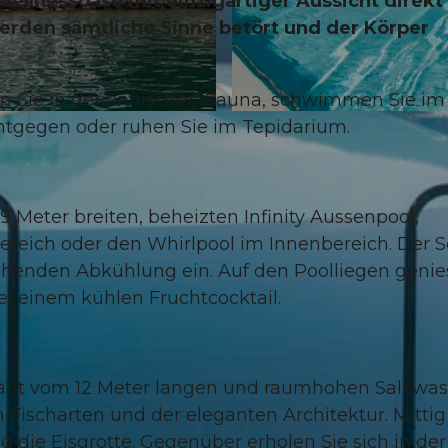
Wellnessoase mit einzigartiger Aussicht direk
erden sämtliche Sinne betört und der Körper
n Sie in der finnischen Sauna, schwimmen Sie im
© Michelle Chaplow |
CC-BY-NC-ND
ntgegen oder ruhen Sie im Tepidarium.
9 Meter breiten, beheizten Infinity Aussenpool,
ereich oder den Whirlpool im Innenbereich. Der 
chenden Abkühlung ein. Auf den Poolliegen geni
i einem kühlen Fruchtcocktail.
rägt vom 12 Meter langen und raumhohen Salzwas
Fischarten und der eleganten Architektur. Mittig
die Eisgrotte. Gegenüber erholen Sie sich in der