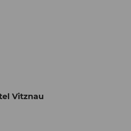
Informieren
Buchen
Business
W
tel Vitznau