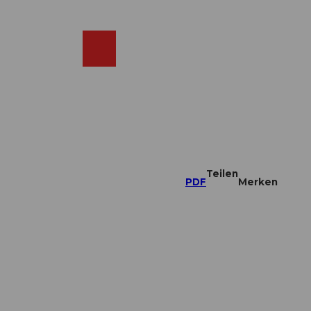
DE
ebcams
Merkzettel
Suche
Shop
Teilen
PDF
Merken