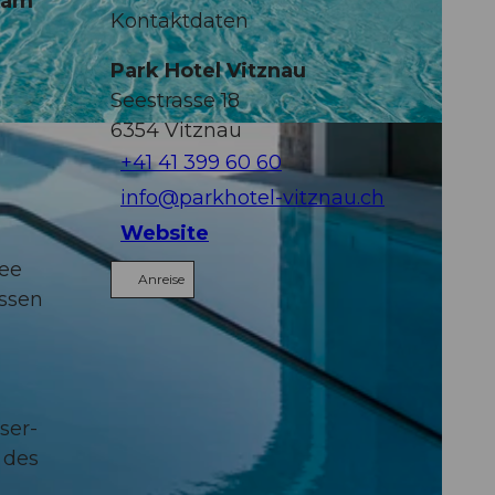
t am
Kontaktdaten
Park Hotel Vitznau
Seestrasse 18
6354
Vitznau
+41 41 399 60 60
info@parkhotel-vitznau.ch
Website
See
Anreise
essen
ser-
 des