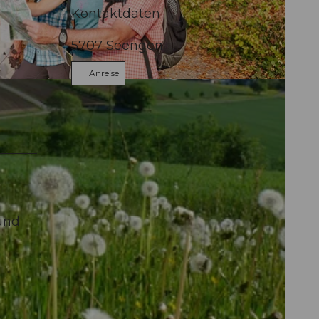
Kontaktdaten
5707
Seengen
Anreise
und