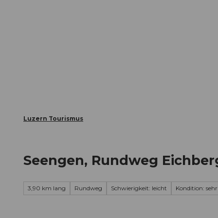
Z
ungen
Webcams
Gästekarte
u
m
Die Stadt
Die Erlebnisregion
I
n
h
a
l
t
Luzern Tourismus
Seengen, Rundweg Eichber
3,90 km lang
Rundweg
Schwierigkeit: leicht
Kondition: sehr