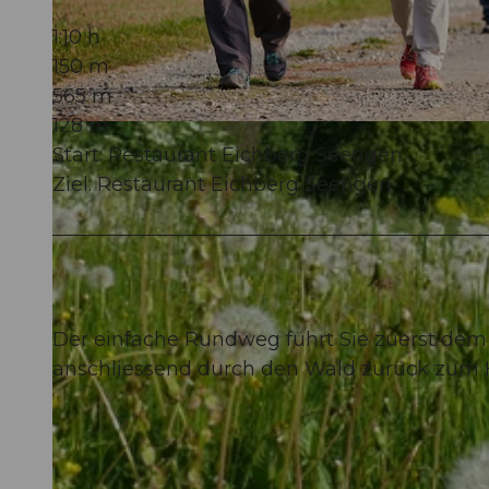
1:10 h
150 m
565 m
128 m
© Seetal Tourismus, Foto: Beat Brechbühl
Start: Restaurant Eichberg Seengen
Ziel: Restaurant Eichberg Seengen
Der einfache Rundweg führt Sie zuerst dem
anschliessend durch den Wald zurück zum H