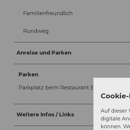
Familienfreundlich
Rundweg
Anreise und Parken
Parken
Parkplatz beim Restaurant Eichberg.
Cookie-
Auf dieser
Weitere Infos / Links
digitale A
können. We