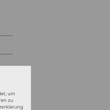
det, um
ren zu
zerklärung.