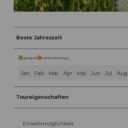
Gut zu wissen
© Seetal Tourismus, Seetal Tourismus
Beste Jahreszeit
geeignet
wetterabhängig
Jan
Feb
Mär
Apr
Mai
Jun
Jul
Aug
Toureigenschaften
Einkehrmöglichkeit