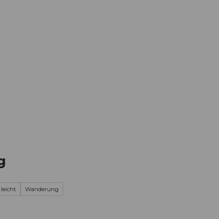
Informieren
Buchen
Business
W
g
 leicht
Wanderung