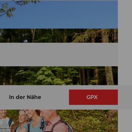
In der Nähe
GPX