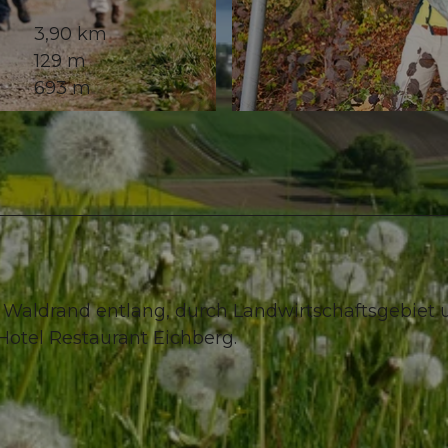
3,90 km
129 m
693 m
© Seetal Tourismus, Foto: Beat Brechbühl
 Waldrand entlang, durch Landwirtschaftsgebiet 
otel Restaurant Eichberg.