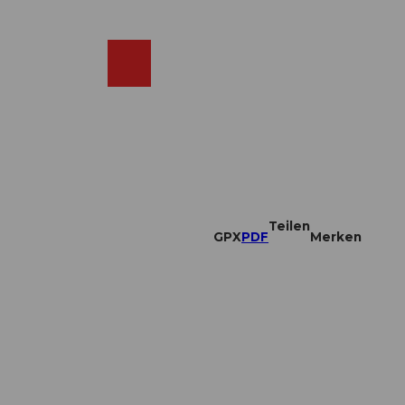
DE
ebcams
Merkzettel
Suche
Shop
Teilen
GPX
PDF
Merken