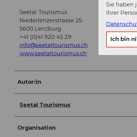
Sie haben 
Seetal Tourismus
Ihrer Pers
Niederlenzerstrasse 25
Datenschu
5600 Lenzburg
+41 (0)41 920 45 29
Ich bin n
info@seetaltourismus.ch
www.seetaltourismus.ch
Autor:in
Seetal Tourismus
Organisation