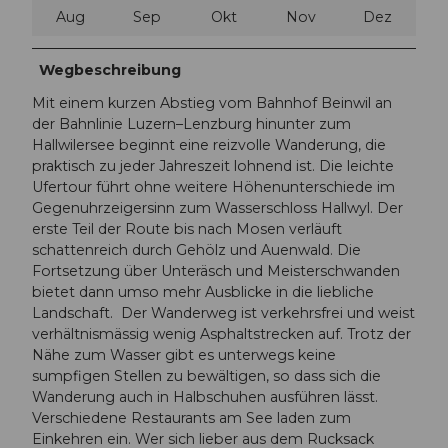
Aug
Sep
Okt
Nov
Dez
Wegbeschreibung
Mit einem kurzen Abstieg vom Bahnhof Beinwil an
der Bahnlinie Luzern–Lenzburg hinunter zum
Hallwilersee beginnt eine reizvolle Wanderung, die
praktisch zu jeder Jahreszeit lohnend ist. Die leichte
Ufertour führt ohne weitere Höhenunterschiede im
Gegenuhrzeigersinn zum Wasserschloss Hallwyl. Der
erste Teil der Route bis nach Mosen verläuft
schattenreich durch Gehölz und Auenwald. Die
Fortsetzung über Unteräsch und Meisterschwanden
bietet dann umso mehr Ausblicke in die liebliche
Landschaft. Der Wanderweg ist verkehrsfrei und weist
verhältnismässig wenig Asphaltstrecken auf. Trotz der
Nähe zum Wasser gibt es unterwegs keine
sumpfigen Stellen zu bewältigen, so dass sich die
Wanderung auch in Halbschuhen ausführen lässt.
Verschiedene Restaurants am See laden zum
Einkehren ein. Wer sich lieber aus dem Rucksack