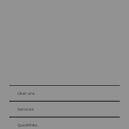
Ausflugstipps in
Luzern
Die Stadt. Der See. Die Berge.
© Be
at Bre
chbü
hl
Über uns
Gästekarte Luzern
Ihre Vorteile als Übernachtungsgast
Services
Quicklinks