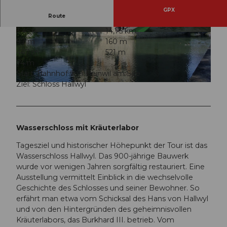
GPX
Route
3:45 h
14,75 km
© Schweizer Wanderwege / Suisse Rando, NIVE
© Schweizer Wanderwege / Suisse Rando, NIVE
97 m
160 m
A Wandertour/Randonnées NIVEA
A Wandertour/Randonnées NIVEA
447 m
521 m
74 m
Start: Bahnhof von Beinwil am See
Ziel: Schloss Hallwyl
© Schweizer Wanderwege / Suisse Rando, NIVEA Wandertour/Randonnées NIVEA
Wasserschloss mit Kräuterlabor
Tagesziel und historischer Höhepunkt der Tour ist das
Wasserschloss Hallwyl. Das 900-jährige Bauwerk
wurde vor wenigen Jahren sorgfältig restauriert. Eine
Ausstellung vermittelt Einblick in die wechselvolle
Geschichte des Schlosses und seiner Bewohner. So
erfährt man etwa vom Schicksal des Hans von Hallwyl
und von den Hintergründen des geheimnisvollen
Kräuterlabors, das Burkhard III. betrieb. Vom