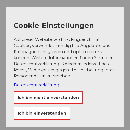
Parken
Parkplatz am Bahnhof von Beinwil am See
Cookie-Einstellungen
Öffentliche Verkehrsmittel
Mit dem Zug nach Beinwil am See
Auf dieser Website wird Tracking, auch mit
Weitere Infos / Links
Cookies, verwendet, um digitale Angebote und
Kampagnen analysieren und optimieren zu
http://www.de.nivea.ch/Beratung/ext/de-fr-CH/pflege-
können. Weitere Informationen finden Sie in der
dein-land/nivea-unterstuetzt-die-Schweizer-
Datenschutzerklärung. Sie haben jederzeit das
Wanderwege
Recht, Widerspruch gegen die Bearbeitung Ihrer
Personendaten zu erheben.
Autor:in
Datenschutzerklärung
Schweizer Wanderwege / Suisse Rando
Ich bin nicht einverstanden
Organisation
Randonnées NIVEA
Ich bin einverstanden
Unser Tipp