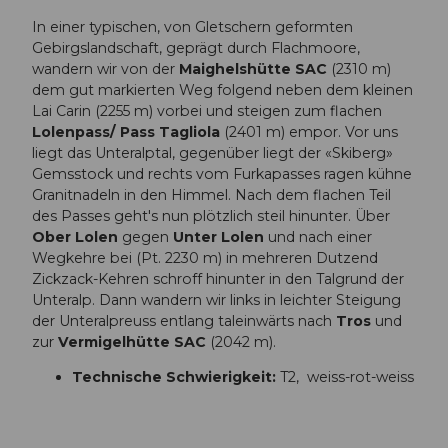
In einer typischen, von Gletschern geformten
Gebirgslandschaft, geprägt durch Flachmoore,
wandern wir von der
Maighelshütte SAC
(2310 m)
dem gut markierten Weg folgend neben dem kleinen
Lai Carin (2255 m) vorbei und steigen zum flachen
Lolenpass/ Pass Tagliola
(2401 m) empor. Vor uns
liegt das Unteralptal, gegenüber liegt der «Skiberg»
Gemsstock und rechts vom Furkapasses ragen kühne
Granitnadeln in den Himmel. Nach dem flachen Teil
des Passes geht's nun plötzlich steil hinunter. Über
Ober Lolen
gegen
Unter Lolen
und nach einer
Wegkehre bei (Pt. 2230 m) in mehreren Dutzend
Zickzack-Kehren schroff hinunter in den Talgrund der
Unteralp. Dann wandern wir links in leichter Steigung
der Unteralpreuss entlang taleinwärts nach
Tros
und
zur
Vermigelhütte SAC
(2042 m).
Technische Schwierigkeit:
T2, weiss-rot-weiss