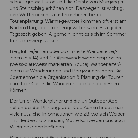
schnell grosse Flüsse und die Gefahr von Murgängen
und Steinschlag erhöhen sich. Deswegen ist wichtig,
den Wetterbericht zu interpretieren bei der
Tourenplanung. Wärmegewitter kommen oft erst am
Nachmittag, aber Frontengewitter kann es zu jeder
Tageszeit geben. Allgemein lohnt es sich im Sommer
früh unterwegs zu sein.
Bergführer/-innen oder qualifizierte Wanderleiter/-
innen (bis T4) sind für Alpinwanderwege empfohlen
(weiss-blau-weiss markierten Route), Wanderleiter/-
innen für Wanderungen und Bergwanderungen. Sie
übernehmen die Organisation & Planung der Touren,
damit die Gäste die Wanderung einfach geniessen
können.
Der Urner Wanderplaner und die Uri Outdoor App
helfen bei der Planung. Über Geo Admin findet man
viele nützliche Informationen wie zB. wo sich Weiden
mit Herdeschutzhunden, Mutterkuhweiden und auch
Wildruhezonen befinden.
Wanderinnen und Wanderer wandern auf eigene