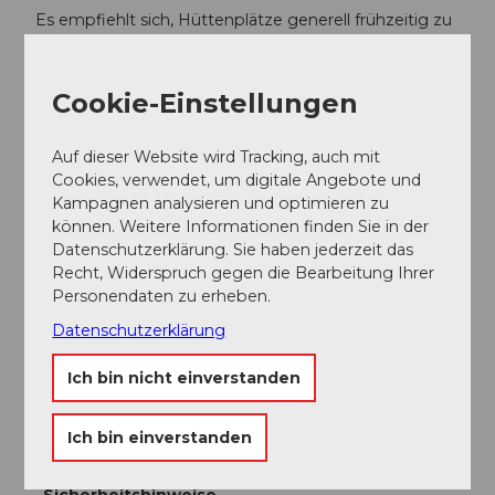
Es empfiehlt sich, Hüttenplätze generell frühzeitig zu
reservieren. Während der Saison sind die meisten
Hütten oft gut gebucht.
Cookie-Einstellungen
Option:
Bei der Maighelshütte befinden wir uns ganz nahe am
Auf dieser Website wird Tracking, auch mit
Ursprung des Rheins. Besuchen wir doch auch gleich
Cookies, verwendet, um digitale Angebote und
die Quelle. Dazu wandern wir Talauswärts bis zu einem
Kampagnen analysieren und optimieren zu
markanten Wegweiser, der über eine Geländestufe
können. Weitere Informationen finden Sie in der
hinauf zum Tomasee zeigt. Eingebettet in einer
Datenschutzerklärung. Sie haben jederzeit das
Karmulde liegt kristallklar der Ursprung des Rheins vor
Recht, Widerspruch gegen die Bearbeitung Ihrer
uns (2344 m).
Personendaten zu erheben.
Dem jungen Quellfuss steht bis zur Nordsee eine
Datenschutzerklärung
1320km lange Reise bevor.
Ich bin nicht einverstanden
Um zurück zur Route zu kommen, steigen wir vom
Lai da Tuma zuerst bis ca. 2174 m ab und kehren
wieder zurück zum Lai Urlaun (2249 m).
Ich bin einverstanden