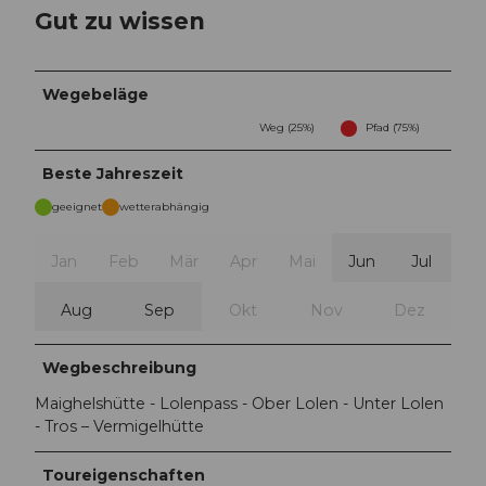
Gut zu wissen
Wegebeläge
Weg (25%)
Pfad (75%)
Beste Jahreszeit
geeignet
wetterabhängig
Jan
Feb
Mär
Apr
Mai
Jun
Jul
Aug
Sep
Okt
Nov
Dez
Wegbeschreibung
Maighelshütte - Lolenpass - Ober Lolen - Unter Lolen
- Tros – Vermigelhütte
Toureigenschaften