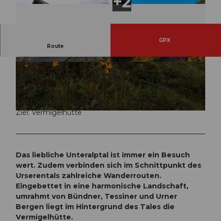
GPX
Route
2:45 h
7,28 km
© Markus Fehlmann, Verein Urner Wanderwege
© Marino Betschart, uripix.com |
CC-BY
299 m
573 m
|
CC-BY
1.885 m
2.404 m
519 m
Start: Maighelshütte
Ziel: Vermigelhütte
© Sanna Laurén, Verein Urner Wanderwege |
CC-BY
Das liebliche Unteralptal ist immer ein Besuch
wert. Zudem verbinden sich im Schnittpunkt des
Urserentals zahlreiche Wanderrouten.
Eingebettet in eine harmonische Landschaft,
umrahmt von Bündner, Tessiner und Urner
Bergen liegt im Hintergrund des Tales die
Vermigelhütte.