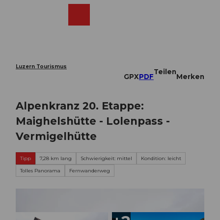
Z
u
Webcams
Merkzettel
Suche
Menü
Shop
m
I
n
h
a
Luzern Tourismus
Teilen
l
GPX
PDF
Merken
t
Alpenkranz 20. Etappe:
Maighelshütte - Lolenpass -
Vermigelhütte
Tipp
7,28 km lang
Schwierigkeit: mittel
Kondition: leicht
Tolles Panorama
Fernwanderweg