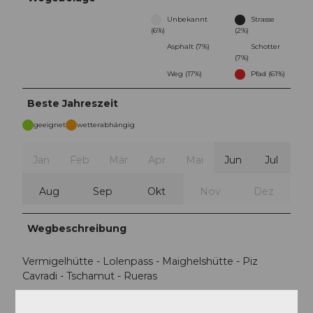
Unbekannt
Strasse
(6%)
(2%)
Asphalt (7%)
Schotter
(7%)
Weg (17%)
Pfad (61%)
Beste Jahreszeit
geeignet
wetterabhängig
Jan
Feb
Mär
Apr
Mai
Jun
Jul
Aug
Sep
Okt
Nov
Dez
Wegbeschreibung
Vermigelhütte - Lolenpass - Maighelshütte - Piz
Cavradi - Tschamut - Rueras