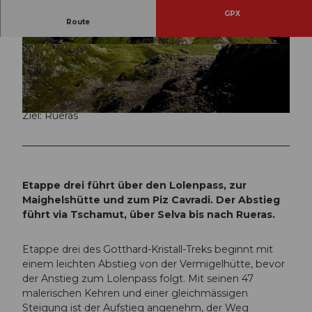
GPX
Route
7:40 h
19,93 km
© Gian Ragettli, Ferienregion Andermatt
© Gian Ragettli, Ferienregion Andermatt
1.014 m
1.655 m
1.359 m
2.614 m
1.255 m
Start: Vermigelhütte
Ziel: Rueras
© Gian Ragettli, Ferienregion Andermatt
Etappe drei führt über den Lolenpass, zur
Maighelshütte und zum Piz Cavradi. Der Abstieg
führt via Tschamut, über Selva bis nach Rueras.
Etappe drei des Gotthard-Kristall-Treks beginnt mit
einem leichten Abstieg von der Vermigelhütte, bevor
der Anstieg zum Lolenpass folgt. Mit seinen 47
malerischen Kehren und einer gleichmässigen
Steigung ist der Aufstieg angenehm, der Weg