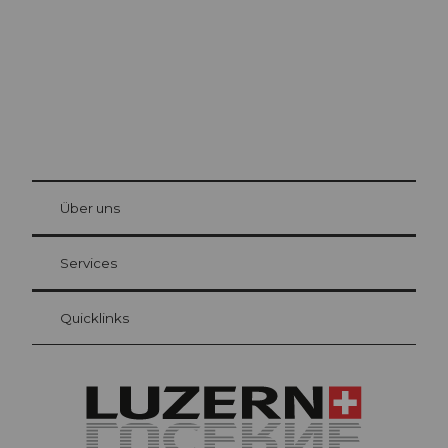
© Be
at Bre
chbü
hl
Über uns
Gästekarte Luzern
Ihre Vorteile als Übernachtungsgast
Services
Quicklinks