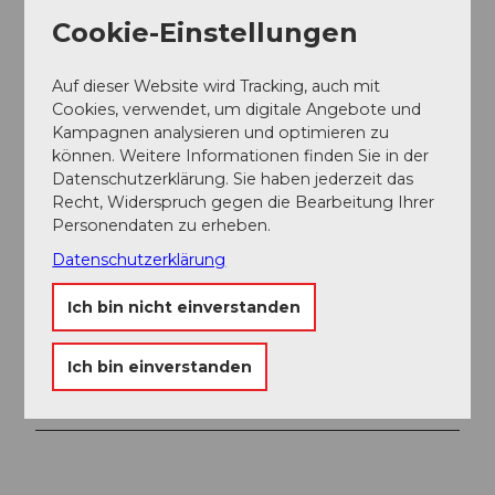
Autor:in
Cookie-Einstellungen
Andermatt-Urserntal Tourismus GmbH
Auf dieser Website wird Tracking, auch mit
Organisation
Cookies, verwendet, um digitale Angebote und
Région de vacances Andermatt
Kampagnen analysieren und optimieren zu
können. Weitere Informationen finden Sie in der
Datenschutzerklärung. Sie haben jederzeit das
Recht, Widerspruch gegen die Bearbeitung Ihrer
Personendaten zu erheben.
In der Nähe
Datenschutzerklärung
Auf der Karte anschauen
Ich bin nicht einverstanden
Veranstaltung
Ich bin einverstanden
Touren