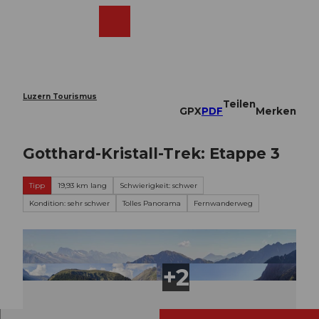
Z
u
Webcams
Merkzettel
Suche
Menü
Shop
m
I
n
h
a
Luzern Tourismus
Teilen
l
GPX
PDF
Merken
t
Gotthard-Kristall-Trek: Etappe 3
Tipp
19,93 km lang
Schwierigkeit: schwer
Kondition: sehr schwer
Tolles Panorama
Fernwanderweg