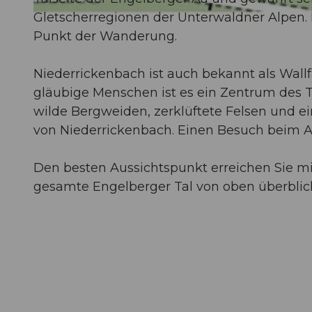
Gletscherregionen der Unterwaldner Alpen. 
Punkt der Wanderung.
© Engelberg - Titlis Tourismus, Engelberg-Titlis Tourismus
Niederrickenbach ist auch bekannt als Wallf
gläubige Menschen ist es ein Zentrum des Tr
wilde Bergweiden, zerklüftete Felsen und e
von Niederrickenbach. Einen Besuch beim Al
Den besten Aussichtspunkt erreichen Sie m
gesamte Engelberger Tal von oben überblic