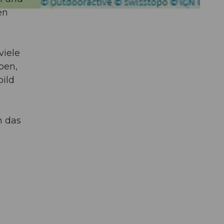
en
viele
pen,
bild
h das