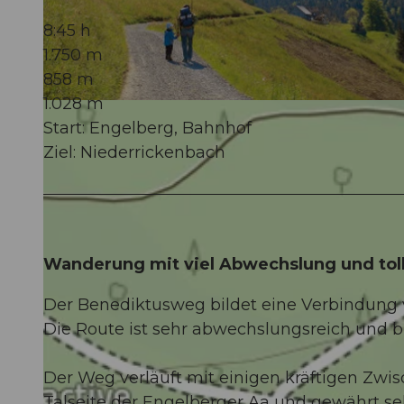
8:45 h
1.750 m
858 m
1.028 m
© Engelberg-Titlis Tourismus
Start: Engelberg, Bahnhof
Ziel: Niederrickenbach
Wanderung mit viel Abwechslung und tol
Der Benediktusweg bildet eine Verbindung 
Die Route ist sehr abwechslungsreich und b
Der Weg verläuft mit einigen kräftigen Zwi
Talseite der Engelberger Aa und gewährt sehr