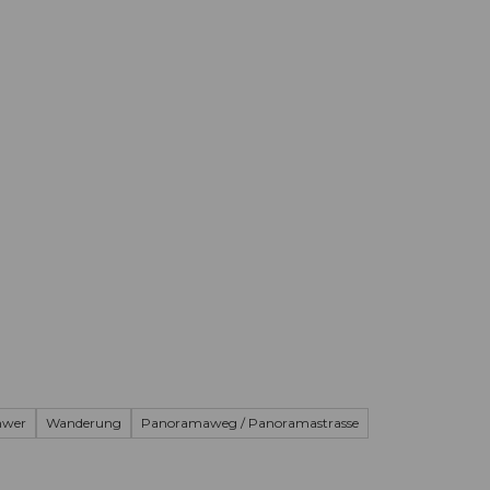
Informieren
Buchen
Business
W
chwer
Wanderung
Panoramaweg / Panoramastrasse