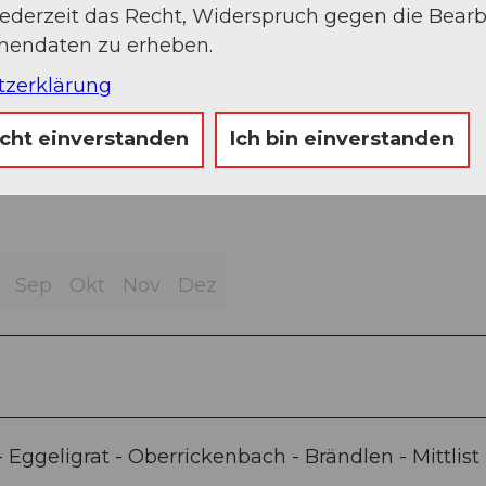
jederzeit das Recht, Widerspruch gegen die Bear
onendaten zu erheben.
tzerklärung
icht einverstanden
Ich bin einverstanden
Sep
Okt
Nov
Dez
 Eggeligrat - Oberrickenbach - Brändlen - Mittlist 