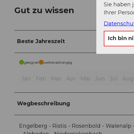
Sie haben 
Gut zu wissen
Ihrer Pers
Datenschu
Ich bin n
Beste Jahreszeit
geeignet
wetterabhängig
Jan
Feb
Mär
Apr
Mai
Jun
Jul
Aug
Wegbeschreibung
Engelberg - Ristis - Rosenbold - Walenalp -