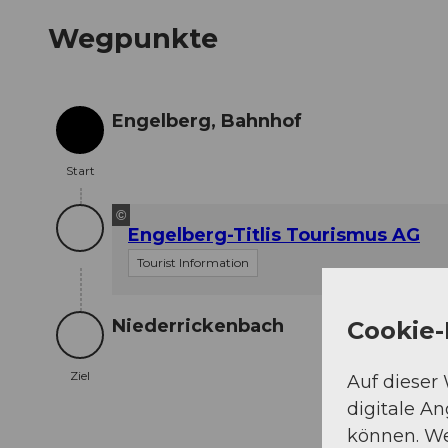
Wegpunkte
Engelberg, Bahnhof
Start
Start
©
Engelberg-Titlis Tourismus AG
Tourist Information
Niederrickenbach
Cookie-
Ziel
Ziel
Auf dieser
digitale A
können. We