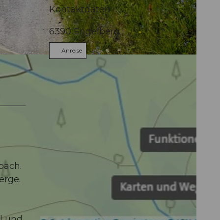
Kontaktdaten
6390
Engelberg
Anreise
bach.
erge.
el und