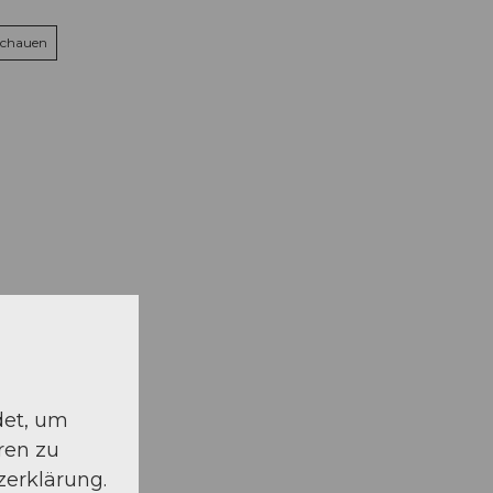
schauen
det, um
ren zu
zerklärung.