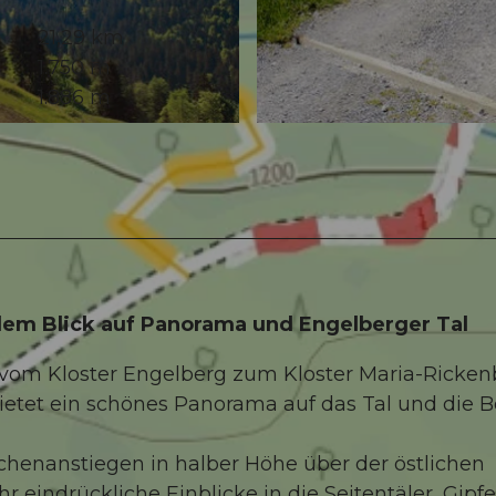
21,29 km
1.750 m
1.886 m
© Engelberg-Titlis Tourismus
lem Blick auf Panorama und Engelberger Tal
vom Kloster Engelberg zum Kloster Maria-Ricken
ietet ein schönes Panorama auf das Tal und die B
schenanstiegen in halber Höhe über der östlichen
 eindrückliche Einblicke in die Seitentäler, Gipf