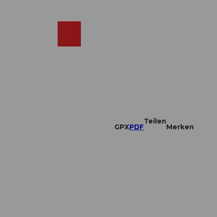
DE
ebcams
Merkzettel
Suche
Shop
Teilen
GPX
PDF
Merken