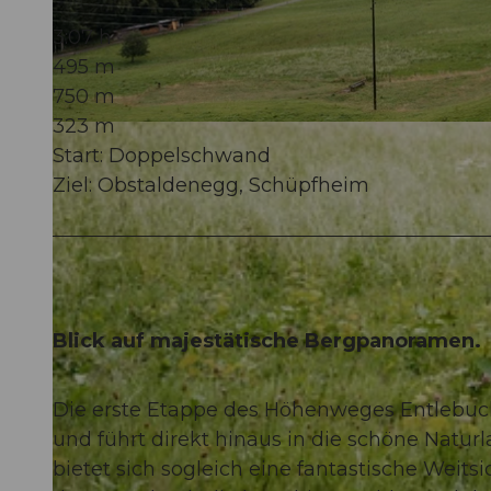
3:07 h
495 m
750 m
323 m
© Felder Photography, UNESCO Biosphäre Entlebuch
Start: Doppelschwand
Ziel: Obstaldenegg, Schüpfheim
Blick auf majestätische Bergpanoramen.
Die erste Etappe des Höhenweges Entlebuc
und führt direkt hinaus in die schöne Natur
bietet sich sogleich eine fantastische Weits