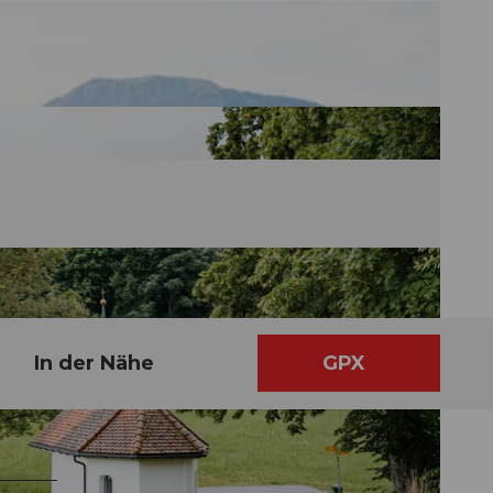
In der Nähe
GPX