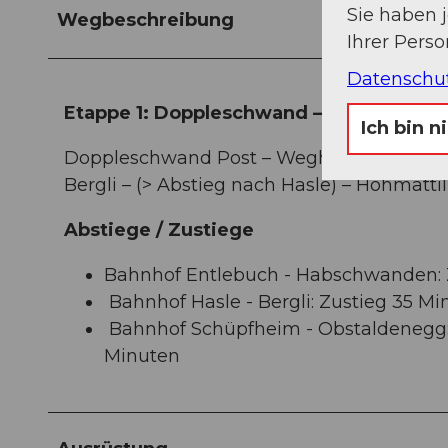
Sie haben 
Wegbeschreibung
Ihrer Pers
Datenschu
Etappe 1: Doppleschwand – Obstaldene
Ich bin n
Doppleschwand Post – Weghus – Chrüzbüe
Bergli – (> Abstieg nach Hasle) – Hohmätt
Abstiege / Zustiege
Bahnhof Entlebuch - Habschwanden: Z
Bahnhof Hasle - Bergli: Zustieg 35 Mi
Bahnhof Schüpfheim - Obstaldenegg: Z
Minuten