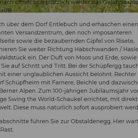
ach öffnet sich plötzlich wieder das Gelände un
aus.
ich über dem Dorf Entlebuch und erhaschen eine
santen Versandzentrum, den noch imposanteren
eite sowie die bezaubernden Gipfel von Risete,
chieren Sie weiter Richtung Habschwanden / Hasl
Waldstück ein. Der Duft von Moos und Erde, sowie
Sie auf Schritt und Tritt. Bei der Schüpfergg tauc
it einer unglaublichen Aussicht belohnt. Rechte
orf Schüpfheim mit Farnere, Beichle und dazwisc
 Berner Alpen. Zum 100-jährigen Jubiläumsjahr vo
ge Swing the World-Schaukel errichtet, mit dire
elt. Diese muss natürlich sofort ausprobiert wer
abschnitte führen Sie zur Obstaldenegg. Hier war
 Rast.