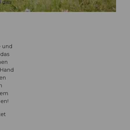
d das
n
e und
 das
hen
r Hand
hen
n
ktem
den!
tet