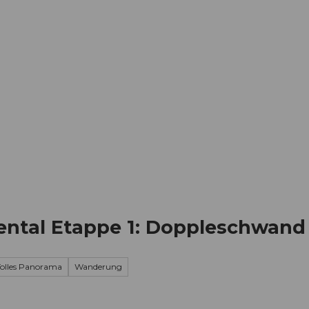
Informieren
Buchen
Business
W
tal Etappe 1: Doppleschwand 
Tolles Panorama
Wanderung