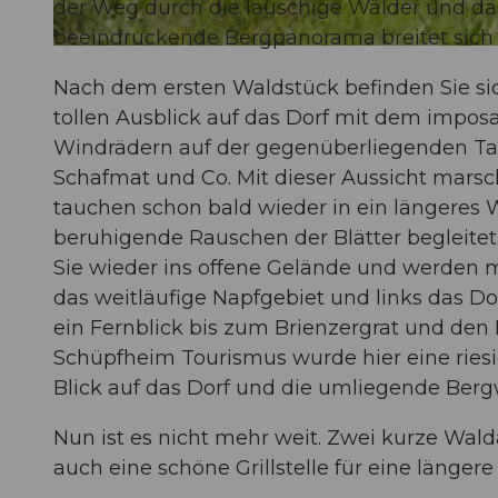
der Weg durch die lauschige Wälder und dan
beeindruckende Bergpanorama breitet sich 
© Felder Photography, UNESCO Biosphäre Entlebuch
Nach dem ersten Waldstück befinden Sie s
tollen Ausblick auf das Dorf mit dem impo
Windrädern auf der gegenüberliegenden Tals
Schafmat und Co. Mit dieser Aussicht mars
tauchen schon bald wieder in ein längeres 
beruhigende Rauschen der Blätter begleitet 
Sie wieder ins offene Gelände und werden m
das weitläufige Napfgebiet und links das D
ein Fernblick bis zum Brienzergrat und den
Schüpfheim Tourismus wurde hier eine riesi
Blick auf das Dorf und die umliegende Bergw
Nun ist es nicht mehr weit. Zwei kurze Wald
auch eine schöne Grillstelle für eine längere