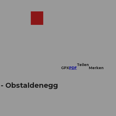
DE
ebcams
Merkzettel
Suche
Shop
Teilen
GPX
PDF
Merken
- Obstaldenegg