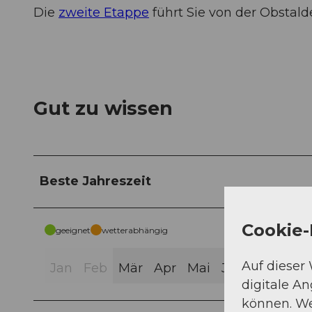
Die
zweite Etappe
führt Sie von der Obstal
Gut zu wissen
Beste Jahreszeit
Cookie-
geeignet
wetterabhängig
Auf dieser
Jan
Feb
Mär
Apr
Mai
Jun
Jul
Aug
digitale A
können. We