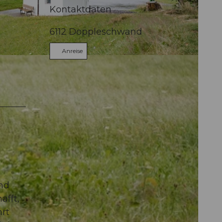
Kontaktdaten
6112
Doppleschwand
Anreise
nd
afft,
hrt