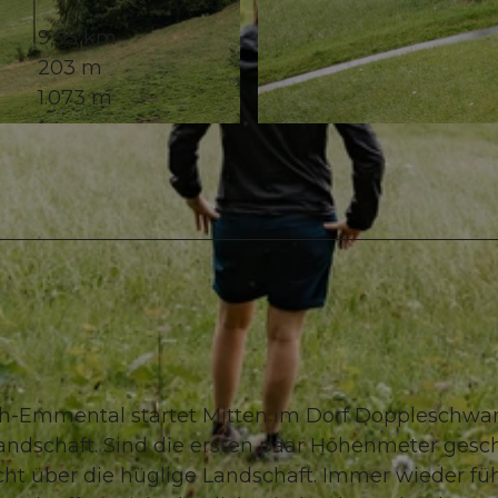
9,95 km
203 m
1.073 m
© Felder Photography, UNESCO Biosphäre Entlebuch
h-Emmental startet Mitten im Dorf Doppleschwa
landschaft. Sind die ersten paar Höhenmeter gesch
icht über die hüglige Landschaft. Immer wieder fü