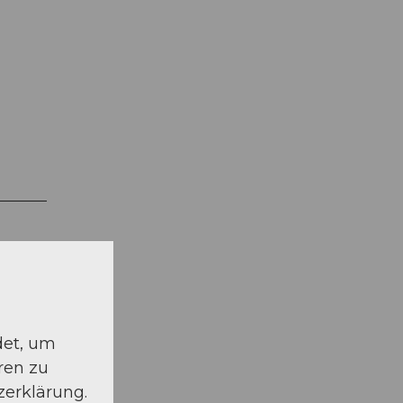
det, um
ren zu
zerklärung.