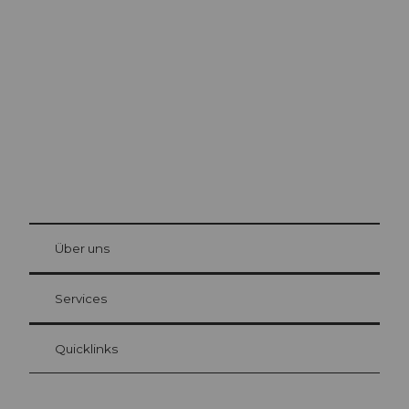
Ausflugstipps in
Luzern
Die Stadt. Der See. Die Berge.
© Be
at Bre
chbü
hl
Über uns
Gästekarte Luzern
Ihre Vorteile als Übernachtungsgast
Services
Quicklinks