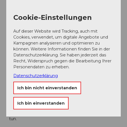
Cookie-Einstellungen
Anreise und Parken
Anfahrt
Auf dieser Website wird Tracking, auch mit
Von der A4 Ausfahrt Küssnacht Richtung Weggis -
Cookies, verwendet, um digitale Angebote und
Vitznau
Kampagnen analysieren und optimieren zu
können. Weitere Informationen finden Sie in der
Von der A4 Ausfahrt Brunnen Richtung Vitznau -
Datenschutzerklärung. Sie haben jederzeit das
Weggis
Recht, Widerspruch gegen die Bearbeitung Ihrer
Personendaten zu erheben.
Parken
Datenschutzerklärung
An den Stationen der Rigi Bahnen stehen Ihnen
gebührenpflichtige Parkplätze zur Verfügung.
Ich bin nicht einverstanden
Weiter Infos zur Anfahrt und Parking
Ich bin einverstanden
Wir empfehlen jedoch ÖV statt Auto: Zurücklehnen,
Geniessen und erst noch etwas Gutes für die Umwelt
tun.