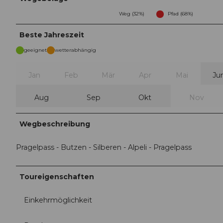
Weg (32%)
Pfad (68%)
Beste Jahreszeit
geeignet
wetterabhängig
Jan
Feb
Mär
Apr
Mai
Ju
Aug
Sep
Okt
Nov
Wegbeschreibung
Pragelpass - Butzen - Silberen - Alpeli - Pragelpass
Toureigenschaften
Einkehrmöglichkeit