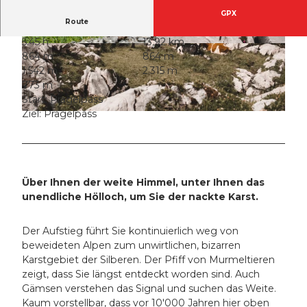
GPX
Route
5:45 h
13,92 km
© Simona Rickenbacher (Stoos-Muotatal Touri
© Stoos-Muotatal Tourismus, Schwyzer Wande
864 m
864 m
smus GmbH), Region Luzern-Vierwaldstätterse
rwege
e, Stoos-Muotatal Tourismus GmbH
1.542 m
2.315 m
773 m
Start: Pragelpass
Ziel: Pragelpass
© Stoos-Muotatal Tourismus, Schwyzer Wanderwege
Über Ihnen der weite Himmel, unter Ihnen das
unendliche Hölloch, um Sie der nackte Karst.
Der Aufstieg führt Sie kontinuierlich weg von
beweideten Alpen zum unwirtlichen, bizarren
Karstgebiet der Silberen. Der Pfiff von Murmeltieren
zeigt, dass Sie längst entdeckt worden sind. Auch
Gämsen verstehen das Signal und suchen das Weite.
Kaum vorstellbar, dass vor 10'000 Jahren hier oben