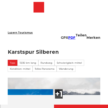
Z
u
Webcams
Merkzettel
Suche
Menü
Shop
m
I
n
h
a
Luzern Tourismus
Teilen
l
GPX
PDF
Merken
t
Karstspur Silberen
Tipp
13,92 km lang
Rundweg
Schwierigkeit: mittel
Kondition: mittel
Tolles Panorama
Wanderung