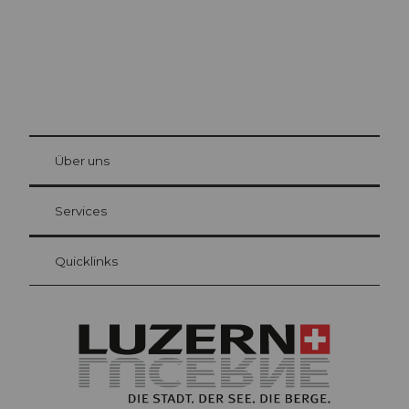
© Be
at Bre
chbü
hl
Über uns
Gästekarte Luzern
Ihre Vorteile als Übernachtungsgast
Services
Quicklinks