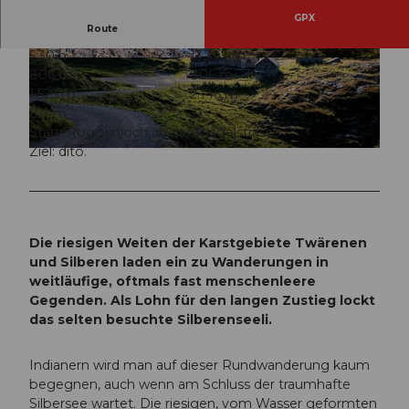
GPX
Route
5:30 h
13,39 km
© Xaver Büeler, Schwyz Tourismus
© Xaver Büeler, Schwyz Tourismus
806 m
806 m
1.525 m
2.146 m
621 m
Start: Roggenloch an der Pragelstrasse
Ziel: dito.
© Xaver Büeler, Schwyz Tourismus
Die riesigen Weiten der Karstgebiete Twärenen
und Silberen laden ein zu Wanderungen in
weitläufige, oftmals fast menschenleere
Gegenden. Als Lohn für den langen Zustieg lockt
das selten besuchte Silberenseeli.
Indianern wird man auf dieser Rundwanderung kaum
begegnen, auch wenn am Schluss der traumhafte
Silbersee wartet. Die riesigen, vom Wasser geformten