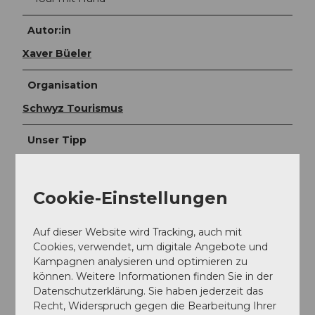
Autor:in
Xaver Büeler
Organisation
Schwyz Tourismus
Unser Tipp
Wer über eine gute Kondition und Trittsicherheit
verfügt, kann die Runde gut mit der Besteigung des
Cookie-Einstellungen
Hauptgipfels der "Silberen" (2318 müM) verbinden,
welcher eine umfassende Rundsicht bietet.
Auf dieser Website wird Tracking, auch mit
Cookies, verwendet, um digitale Angebote und
Sicherheitshinweise
Kampagnen analysieren und optimieren zu
können. Weitere Informationen finden Sie in der
Datenschutzerklärung. Sie haben jederzeit das
Achtung: Auf dem letzten Wegstück hinunter
Recht, Widerspruch gegen die Bearbeitung Ihrer
zum zum Silberenseeli gibt es keinen markierten