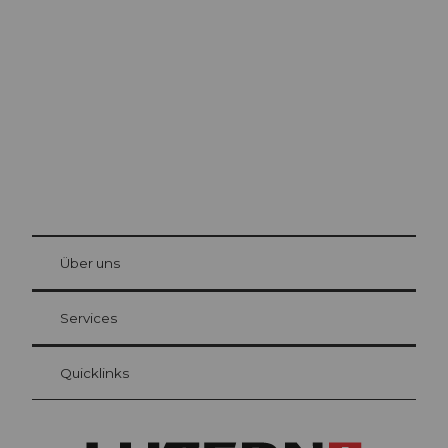
Luzern
Die Stadt. Der See. Die Berge.
© Be
at Bre
chbü
hl
Über uns
Gästekarte Luzern
Ihre Vorteile als Übernachtungsgast
Services
Quicklinks