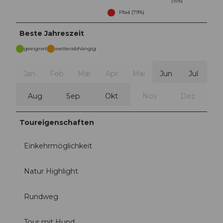
(15%)
Pfad (79%)
Beste Jahreszeit
geeignet
wetterabhängig
Jan
Feb
Mär
Apr
Mai
Jun
Jul
Aug
Sep
Okt
Nov
Dez
Toureigenschaften
Einkehrmöglichkeit
Natur Highlight
Rundweg
Tour mit Hund