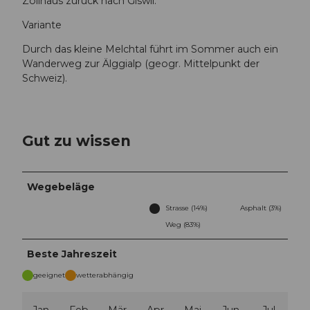
Zollhaus zurück nach Giswil.
Variante
Durch das kleine Melchtal führt im Sommer auch ein
Wanderweg zur Älggialp (geogr. Mittelpunkt der
Schweiz).
Gut zu wissen
Wegebeläge
Strasse (14%)
Asphalt (3%)
Weg (83%)
Beste Jahreszeit
geeignet
wetterabhängig