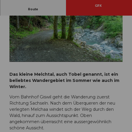
GPX
Route
3:29 h
10,95 km
493 m
493 m
484 m
977 m
493 m
Start: Bahnhof Giswil
Ziel: Bahnhof Giswil
© Obwalden Tourismus, Obwalden Tourismus
© Obwalden Tourismus, Obwalden Tourismus
Das kleine Melchtal, auch Tobel genannt, ist ein
beliebtes Wandergebiet im Sommer wie auch im
Winter.
Vom Bahnhof Giswil geht die Wanderung zuerst
Richtung Sachseln. Nach dem Überqueren der neu
verlegten Melchaa windet sich der Weg durch den
Wald, hinauf zum Aussichtspunkt. Oben
angekommen überrascht eine aussergewöhnlich
schöne Aussicht.