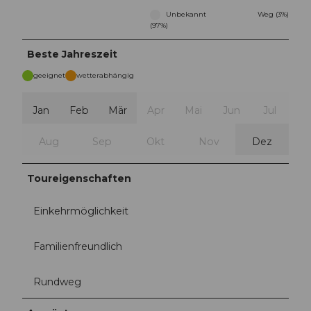
Unbekannt
Weg (3%)
(97%)
Beste Jahreszeit
geeignet
wetterabhängig
Jan
Feb
Mär
Apr
Mai
Jun
Jul
Aug
Sep
Okt
Nov
Dez
Toureigenschaften
Einkehrmöglichkeit
Familienfreundlich
Rundweg