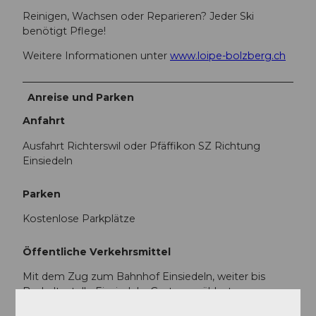
Reinigen, Wachsen oder Reparieren? Jeder Ski
benötigt Pflege!
Weitere Informationen unter
www.loipe-bolzberg.ch
Anreise und Parken
Anfahrt
Ausfahrt Richterswil oder Pfäffikon SZ Richtung
Einsiedeln
Parken
Kostenlose Parkplätze
Öffentliche Verkehrsmittel
Mit dem Zug zum Bahnhof Einsiedeln, weiter bis
Bushaltestelle Einsiedeln, Grotzenmühlestr.