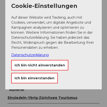
Hinweis:
Diese Loipe fällt in den Gültigkeitsbereich
Cookie-Einstellungen
des Loipen-Hit Schwyz, welcher die bequeme Hin-
und Rückfahrt mit dem öV sowie die Tageskarte für
die Loipe beinhaltet. Weitere Informationen unter
Auf dieser Website wird Tracking, auch mit
https://unterwegs.sob.ch/de/stories/loipen-hit
Cookies, verwendet, um digitale Angebote und
Kampagnen analysieren und optimieren zu
können. Weitere Informationen finden Sie in der
Weitere Infos / Links
Datenschutzerklärung. Sie haben jederzeit das
Recht, Widerspruch gegen die Bearbeitung Ihrer
Kinder und Jugendliche bis 16 Jahre fahren
Personendaten zu erheben.
kostenlos!
Datenschutzerklärung
Website:
www.loipe-bolzberg.ch
Ich bin nicht einverstanden
E-Mail:
info@loipe-bolzberg.ch
Telefon:
+41 (0)79 412 03 03
Ich bin einverstanden
Autor:in
Einsiedeln-Ybrig-Zürichsee Tourismus