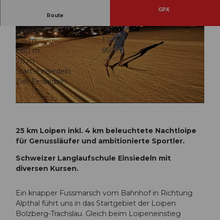
GPX
Route
2:00 h
14,60 km
174 m
174 m
880 m
950 m
70 m
Start: Einsiedeln
Ziel: Einsiedeln
© Lorenz Hausheer, Einsiedeln-Ybrig-Zürichsee
© Lorenz Hausheer, Einsiedeln-Ybrig-Zürichsee |
CC-BY
25 km Loipen inkl. 4 km beleuchtete Nachtloipe
für Genussläufer und ambitionierte Sportler.
Schweizer Langlaufschule Einsiedeln mit
diversen Kursen.
Ein knapper Fussmarsch vom Bahnhof in Richtung
Alpthal führt uns in das Startgebiet der Loipen
Bolzberg-Trachslau. Gleich beim Loipeneinstieg