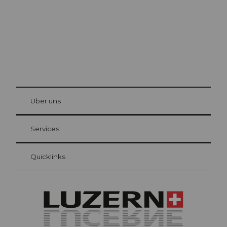
© Be
at Bre
chbü
hl
Über uns
Gästekarte Luzern
Ihre Vorteile als Übernachtungsgast
Services
Quicklinks