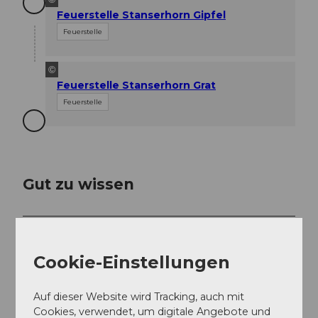
Feuerstelle Stanserhorn Gipfel
Feuerstelle
©
Feuerstelle Stanserhorn Grat
Feuerstelle
Gut zu wissen
Beste Jahreszeit
geeignet
wetterabhängig
Cookie-Einstellungen
Jan
Feb
Mär
Apr
Mai
Jun
Jul
Auf dieser Website wird Tracking, auch mit
Cookies, verwendet, um digitale Angebote und