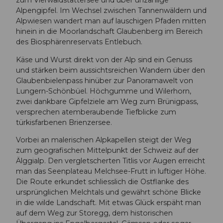
zum Vierwaldstättersee und über unzählige
Alpengipfel. Im Wechsel zwischen Tannenwäldern und
Alpwiesen wandert man auf lauschigen Pfaden mitten
hinein in die Moorlandschaft Glaubenberg im Bereich
des Biosphärenreservats Entlebuch.
Käse und Wurst direkt von der Alp sind ein Genuss
und stärken beim aussichtsreichen Wandern über den
Glaubenbielenpass hinüber zur Panoramawelt von
Lungern-Schönbüel. Höchgumme und Wilerhorn,
zwei dankbare Gipfelziele am Weg zum Brünigpass,
versprechen atemberaubende Tiefblicke zum
türkisfarbenen Brienzersee.
Vorbei an malerischen Alpkapellen steigt der Weg
zum geografischen Mittelpunkt der Schweiz auf der
Älggialp. Den vergletscherten Titlis vor Augen erreicht
man das Seenplateau Melchsee-Frutt in luftiger Höhe.
Die Route erkundet schliesslich die Ostflanke des
ursprünglichen Melchtals und gewährt schöne Blicke
in die wilde Landschaft. Mit etwas Glück erspäht man
auf dem Weg zur Storegg, dem historischen