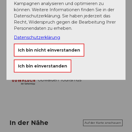
Aug
Sep
Okt
Nov
Dez
Kampagnen analysieren und optimieren zu
können. Weitere Informationen finden Sie in der
Datenschutzerklärung. Sie haben jederzeit das
Autor:in
Recht, Widerspruch gegen die Bearbeitung Ihrer
Obwalden Tourismus
Personendaten zu erheben.
Datenschutzerklärung
Organisation
Obwalden Tourismus
Ich bin nicht einverstanden
Ich bin einverstanden
Obwalden Tourismus
In der Nähe
Auf der Karte anschauen