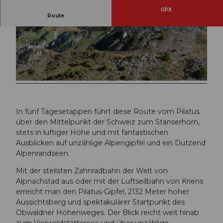
GPX
Route
9:10 h
24,98 km
© Obwalden Tourismus, Obwalden Tourismus
© Obwalden Tourismus, Obwalden Tourismus
1.600 m
1.653 m
1.368 m
2.086 m
718 m
© Obwalden Tourismus, Obwalden Tourismus
In fünf Tagesetappen führt diese Route vom Pilatus
über den Mittelpunkt der Schweiz zum Stanserhorn,
stets in luftiger Höhe und mit fantastischen
Ausblicken auf unzählige Alpengipfel und ein Dutzend
Alpenrandseen.
Mit der steilsten Zahnradbahn der Welt von
Alpnachstad aus oder mit der Luftseilbahn von Kriens
erreicht man den Pilatus-Gipfel, 2132 Meter hoher
Aussichtsberg und spektakulärer Startpunkt des
Obwaldner Höhenweges. Der Blick reicht weit hinab