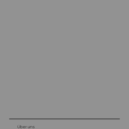
Ausflugstipps in
Luzern
Die Stadt. Der See. Die Berge.
© Be
at Bre
chbü
hl
Über uns