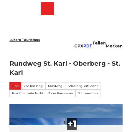
Z
u
Webcams
Merkzettel
Suche
Menü
Shop
m
I
n
h
a
Luzern Tourismus
Teilen
l
GPX
PDF
Merken
t
Rundweg St. Karl - Oberberg - St.
Karl
Tipp
2,53 km lang
Rundweg
Schwierigkeit: leicht
Kondition: sehr leicht
Tolles Panorama
Schneeschuh