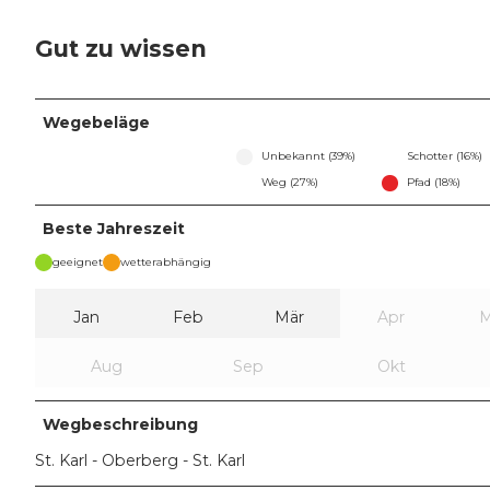
Gut zu wissen
Wegebeläge
Unbekannt (39%)
Schotter (16%)
Weg (27%)
Pfad (18%)
Beste Jahreszeit
geeignet
wetterabhängig
Jan
Feb
Mär
Apr
M
Aug
Sep
Okt
Wegbeschreibung
St. Karl - Oberberg - St. Karl