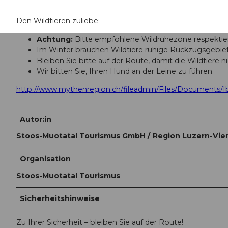
Den Wildtieren zuliebe:
Achtung:
Bitte empfohlene Wildruhezone respektie
Im Winter brauchen Wildtiere ruhige Rückzugsgebie
Bleiben Sie bitte auf der Route, damit die Wildtiere n
Wir bitten Sie, Ihren Hund an der Leine zu führen.
http://www.mythenregion.ch/fileadmin/Files/Documents/
Autor:in
Stoos-Muotatal Tourismus GmbH / Region Luzern-Vie
Organisation
Stoos-Muotatal Tourismus
Sicherheitshinweise
Zu Ihrer Sicherheit – bleiben Sie auf der Route!