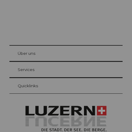
© Be
at Bre
chbü
hl
Über uns
Gästekarte Luzern
Ihre Vorteile als Übernachtungsgast
Services
Quicklinks