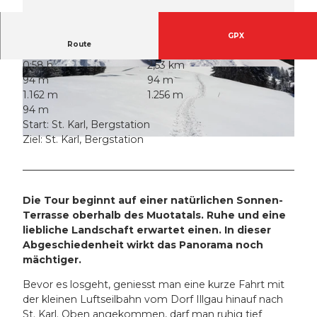
GPX
Route
0:58 h
2,53 km
© Ali Cinek, Stoos-Muotatal Tourismus
© Stoos-Muotatal Tourismus, Stoos-Muotatal T
94 m
94 m
ourismus
1.162 m
1.256 m
94 m
Start: St. Karl, Bergstation
Ziel: St. Karl, Bergstation
© Stoos-Muotatal Tourismus, Stoos-Muotatal Tourismus
Die Tour beginnt auf einer natürlichen Sonnen-
Terrasse oberhalb des Muotatals. Ruhe und eine
liebliche Landschaft erwartet einen. In dieser
Abgeschiedenheit wirkt das Panorama noch
mächtiger.
Bevor es losgeht, geniesst man eine kurze Fahrt mit
der kleinen Luftseilbahn vom Dorf Illgau hinauf nach
St. Karl. Oben angekommen, darf man ruhig tief