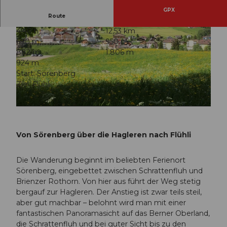
GPX
Route
4:40 h
12,53 km
690 m
950 m
882 m
1.806 m
924 m
Start: Sörenberg
Ziel: Flühli
© Elmar Bossard, UNESCO Biosphäre Entlebuch
© Sörenberg Flühli Tourismus, UNESCO Biosphäre Entlebuch
Von Sörenberg über die Hagleren nach Flühli
Die Wanderung beginnt im beliebten Ferienort
Sörenberg, eingebettet zwischen Schrattenfluh und
Brienzer Rothorn. Von hier aus führt der Weg stetig
bergauf zur Hagleren. Der Anstieg ist zwar teils steil,
aber gut machbar – belohnt wird man mit einer
fantastischen Panoramasicht auf das Berner Oberland,
die Schrattenfluh und bei guter Sicht bis zu den