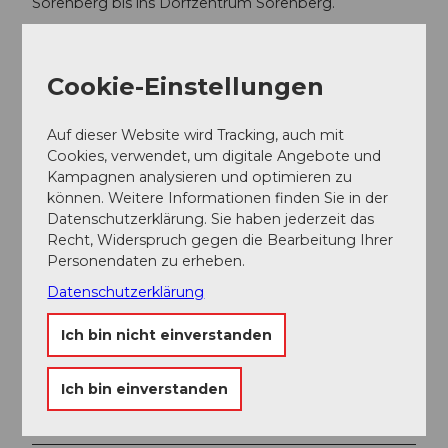
Sörenberg bis ins Dorfzentrum Sörenberg.
Im Sommer gelangen Sie via Sarnen - Giswil über den
Glaubenbielen-Pass nach Sörenberg.
Cookie-Einstellungen
Parken
Auf dieser Website wird Tracking, auch mit
Ein kostenpflichtiger Parkplatz steht bei der Talstation
Cookies, verwendet, um digitale Angebote und
der Gondelbahn Rossweid zur Verfügung.
Kampagnen analysieren und optimieren zu
können. Weitere Informationen finden Sie in der
Öffentliche Verkehrsmittel
Datenschutzerklärung. Sie haben jederzeit das
Recht, Widerspruch gegen die Bearbeitung Ihrer
Mit dem öffentlichen Verkehr erreichen Sie Sörenberg
Personendaten zu erheben.
via Schüpfheim (Bahnlinie Bern-Luzern). Ab
Schüpfheim fahren Sie mit dem Postauto bis nach
Datenschutzerklärung
Sörenberg, Post. Planen Sie Ihre Reise mit dem
SBB
Online Fahrplan.
Ich bin nicht einverstanden
Autor:in
Ich bin einverstanden
Sörenberg Flühli Tourismus