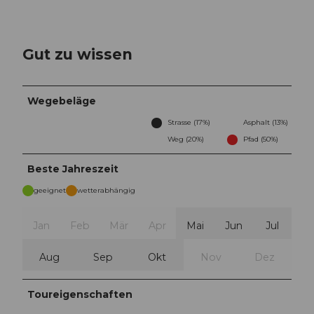
Gut zu wissen
Wegebeläge
Strasse (17%)
Asphalt (13%)
Weg (20%)
Pfad (50%)
Beste Jahreszeit
geeignet
wetterabhängig
Jan
Feb
Mär
Apr
Mai
Jun
Jul
Aug
Sep
Okt
Nov
Dez
Toureigenschaften