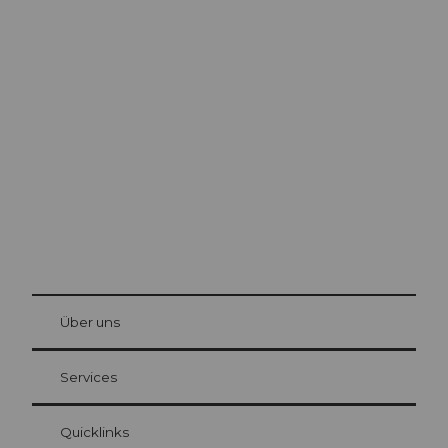
Ausflugstipps in
Luzern
Die Stadt. Der See. Die Berge.
© Be
at Bre
chbü
hl
Über uns
Gästekarte Luzern
Ihre Vorteile als Übernachtungsgast
Services
Quicklinks