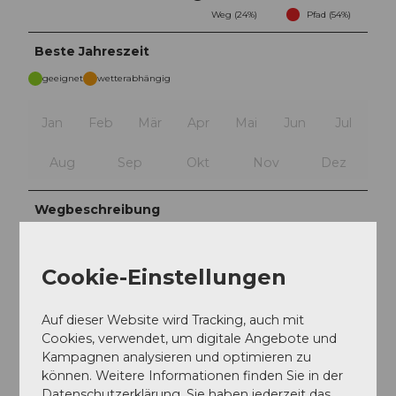
Weg (24%)
Pfad (54%)
Beste Jahreszeit
geeignet
wetterabhängig
Jan
Feb
Mär
Apr
Mai
Jun
Jul
Aug
Sep
Okt
Nov
Dez
Wegbeschreibung
Altdorf - Attinghausen - Unteres Stockbergli -
Stückiberg - Brüsti - Chräienhöreli - Grat - Geissrüggen
Cookie-Einstellungen
- Angistock - Surenenpass - Unter Schatzboden -
Blackenalp - Stäfeli - Alpenrösli - Engelberg
Auf dieser Website wird Tracking, auch mit
Toureigenschaften
Cookies, verwendet, um digitale Angebote und
Kampagnen analysieren und optimieren zu
können. Weitere Informationen finden Sie in der
Einkehrmöglichkeit
Datenschutzerklärung. Sie haben jederzeit das