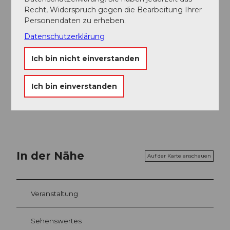
Recht, Widerspruch gegen die Bearbeitung Ihrer
Organisation
Personendaten zu erheben.
Engelberg-Titlis Tourismus
Datenschutzerklärung
Ich bin nicht einverstanden
Engelberg-Titlis Tourismus
Ich bin einverstanden
In der Nähe
Auf der Karte anschauen
Veranstaltung
Sehenswertes