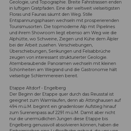
Geologie, und Topographie. Breite Fahrstrassen enden
in luftigen Gratpfaden. Eine der weltweit vielseitigsten
Floras und Faunas säumt den Weg. Stille
Entspannungsphasen wechseln mit prosperierenden
Tourismusorten. Die topmoderne Alp mit Pipelines
und ihrem Showroom liegt ebenso am Weg wie die
Alphütte, wo Schweine, Ziegen und Kühe dem Älpler
bei der Arbeit zusehen. Verschiebungen,
Überschiebungen, Senkungen und Felsabbrüche
zeugen von interessant strukturierter Geologie.
Atemberaubende Panoramen wechseln mit kleinen
Schönheiten am Wegrand und die Gastronomie hält
vielseitige Schlemmereien bereit.
Etappe Altdorf - Engelberg
Der Beginn der Etappe quer durch das Reusstal ist
geeignet zum Warmlaufen, denn ab Attinghausen auf
494 m.ü.M. beginnt ein gnadenloser Aufstieg hinauf
zum Surenenpass auf 2291 m.ü.M. Damit aber nicht
nur die unermüdlichen Jungen diese Etappe bis
Engelberg genussvoll absolvieren können, haben die