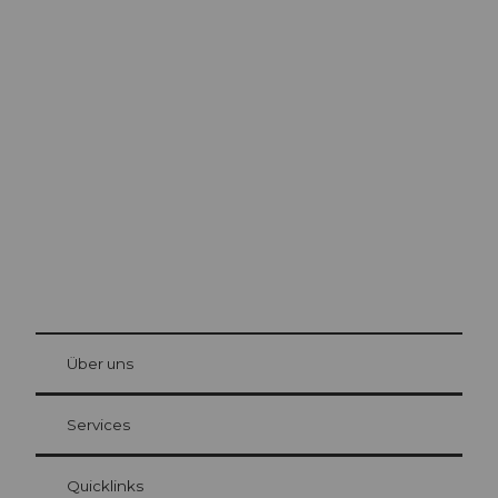
Ausflugstipps in
Luzern
Die Stadt. Der See. Die Berge.
© Be
at Bre
chbü
hl
Über uns
Gästekarte Luzern
Ihre Vorteile als Übernachtungsgast
Services
Quicklinks