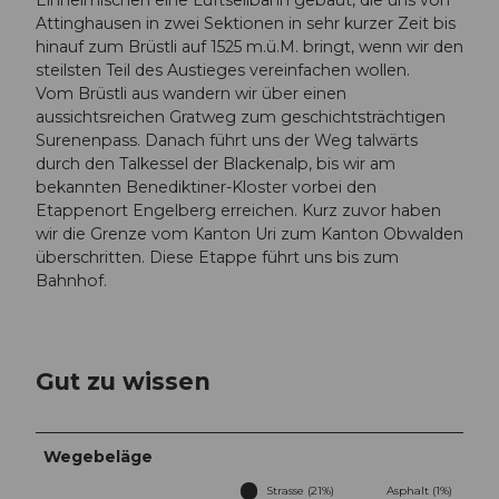
Einheimischen eine Luftseilbahn gebaut, die uns von
Attinghausen in zwei Sektionen in sehr kurzer Zeit bis
hinauf zum Brüstli auf 1525 m.ü.M. bringt, wenn wir den
steilsten Teil des Austieges vereinfachen wollen.
Vom Brüstli aus wandern wir über einen
aussichtsreichen Gratweg zum geschichtsträchtigen
Surenenpass. Danach führt uns der Weg talwärts
durch den Talkessel der Blackenalp, bis wir am
bekannten Benediktiner-Kloster vorbei den
Etappenort Engelberg erreichen. Kurz zuvor haben
wir die Grenze vom Kanton Uri zum Kanton Obwalden
überschritten. Diese Etappe führt uns bis zum
Bahnhof.
Gut zu wissen
Wegebeläge
Strasse (21%)
Asphalt (1%)