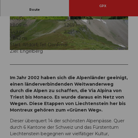
GPX
Route
10:45 h
29,62 km
© Attinghasuen Tourismus, attinghausen-touri
© Mathias Weber, Verein Urner Wanderwege
1.809 m
1.269 m
smus.ch |
CC-BY
449 m
2.291 m
1.842 m
Start: Altdorf, Tell-Denkmal
Ziel: Engelberg
© Markus Fehlmann, Verein Urner Wanderwege
Im Jahr 2002 haben sich die Alpenländer geeinigt,
einen länderverbindenden Weitwanderweg
durch die Alpen zu schaffen, die Via Alpina von
Triest bis Monaco. Es wurde daraus ein Netz von
Wegen. Diese Etappen von Liechtenstein her bis
Montreux gehören zum «Grünen Weg».
Dieser überquert 14 der schönsten Alpenpässe. Quer
durch 6 Kantone der Schweiz und das Fürstentum
Liechtenstein begegnen wir vielfätiger Kultur,