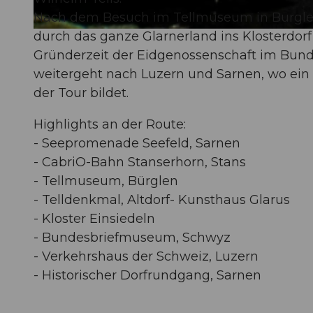
Nach dem Besuch im Tellmuseum in Bürglen
durch das ganze Glarnerland ins Klosterdorf
© Obwalden Tourismus, Obwalden Tourismus
Gründerzeit der Eidgenossenschaft im Bunde
weitergeht nach Luzern und Sarnen, wo ein
der Tour bildet.
Highlights an der Route:
- Seepromenade Seefeld, Sarnen
- CabriO-Bahn Stanserhorn, Stans
- Tellmuseum, Bürglen
- Telldenkmal, Altdorf- Kunsthaus Glarus
- Kloster Einsiedeln
- Bundesbriefmuseum, Schwyz
- Verkehrshaus der Schweiz, Luzern
- Historischer Dorfrundgang, Sarnen