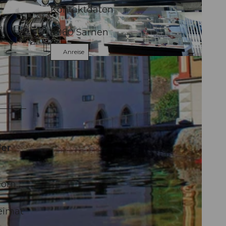
Kontaktdaten
6060
Sarnen
Anreise
der
orn,
Heimat