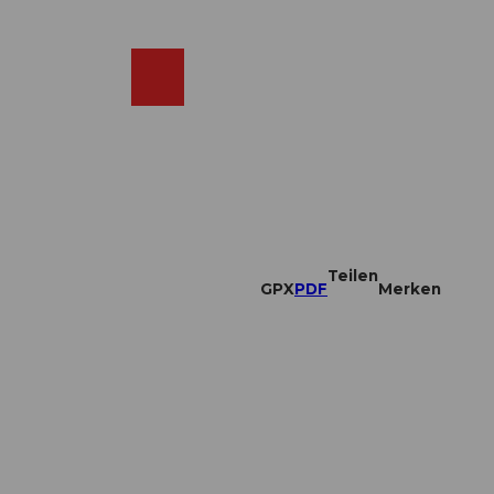
DE
ebcams
Merkzettel
Suche
Shop
Teilen
GPX
PDF
Merken