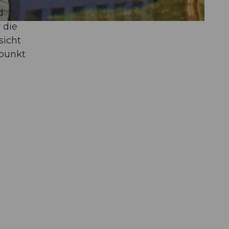
d
 die
sicht
spunkt