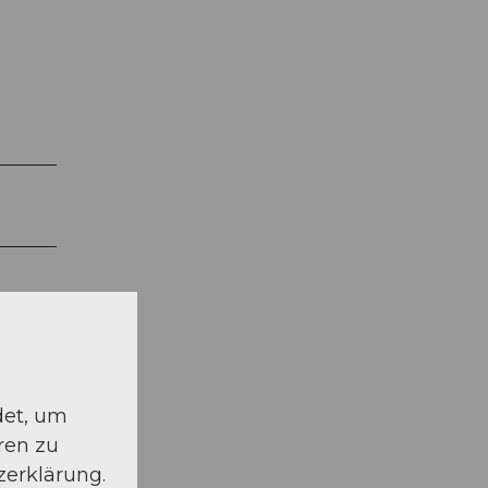
det, um
ren zu
zerklärung.