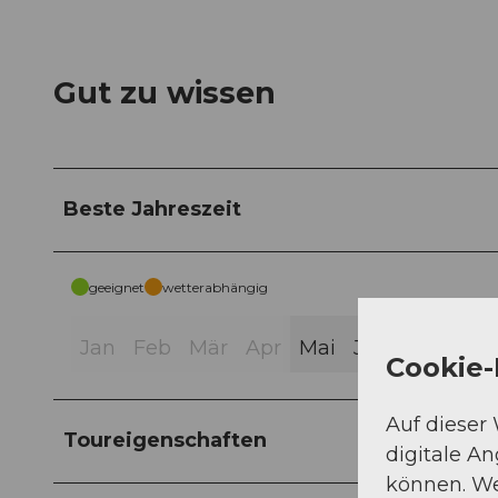
Gut zu wissen
Beste Jahreszeit
geeignet
wetterabhängig
Jan
Feb
Mär
Apr
Mai
Jun
Jul
Aug
Cookie-
Auf dieser
Toureigenschaften
digitale A
können. We