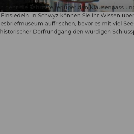
 geht die Fahrt weiter über den Klausenpass un
 Einsiedeln. In Schwyz können Sie Ihr Wissen über
sbriefmuseum auffrischen, bevor es mit viel See
 historischer Dorfrundgang den würdigen Schlus