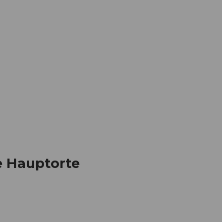
Informieren
Buchen
Business
W
e Hauptorte