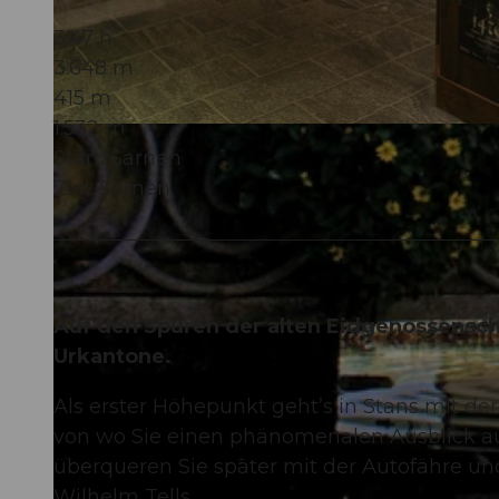
3:47 h
3.648 m
415 m
1.532 m
© Obwalden Tourismus, Obwalden Tourismus
Start: Sarnen
Ziel: Sarnen
Auf den Spuren der alten Eidgenossenscha
Urkantone.
Als erster Höhepunkt geht’s in Stans mit de
von wo Sie einen phänomenalen Ausblick au
überqueren Sie später mit der Autofähre un
Wilhelm Tells.