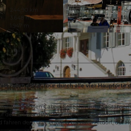
244,90 km
3.648 m
1.947 m
© Obwalden Tourismus, Obwalden Tourismus
ft führt diese Tour durch alle vier Hauptorte 
r weltweit ersten Cabrio-Seilbahn auf das Stanserh
f den Vierwaldstättersee geniessen. Diesen
d fahren dem Ufer entlang bis nach Altdorf, der 