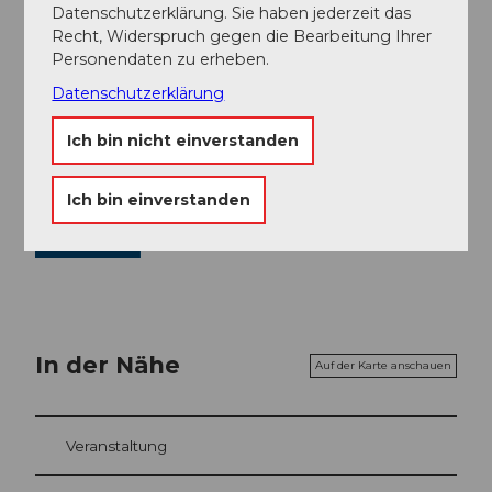
AG)
Datenschutzerklärung. Sie haben jederzeit das
Recht, Widerspruch gegen die Bearbeitung Ihrer
Organisation
Personendaten zu erheben.
Weggis Vitznau Rigi
Datenschutzerklärung
Ich bin nicht einverstanden
Ich bin einverstanden
Weggis Vitznau Rigi
In der Nähe
Auf der Karte anschauen
Veranstaltung