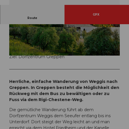
GPX
Route
1:59 h
7,13 km
© Luzern Tourismus, Beda Jud-Brügger |
© Luzern Tourismus AG, Weggis Vitznau Rigi
159 m
148 m
CC-BY
434 m
517 m
83 m
Start: Schiffstation Weggis
Ziel: Dorfzentrum Greppen
© Luzern Tourismus AG, Weggis Vitznau Rigi
Herrliche, einfache Wanderung von Weggis nach
Greppen. In Greppen besteht die Möglichkeit den
Rückweg mit dem Bus zu bewältigen oder zu
Fuss via dem Rigi-Chestene-Weg.
Die gemütliche Wanderung führt ab dem
Dorfzentrum Weggis dem Seeufer entlang bis ins
Unterdorf. Dort steigt der Weg leicht an und man
erreicht via dem Hotel Friedheim und der Kapelle