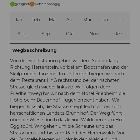
geeignet
wetterabhängig
Jan
Feb
Mär
Apr
Mai
Jun
Jul
Aug
Sep
Okt
Nov
Dez
Wegbeschreibung
Von der Schiffstation gehen wir dem See entlang in
Richtung Hertenstein, vorbei am Bootshafen und der
Skulptur der Tänzerin. Im Unterdorf biegen wir nach
dem Restaurant HYG rechts und bei der nächsten
Strasse gleich wieder links ab. Wir folgen dem
Friedheimweg bis wir nach dem Hotel Friedheim die
Höhe beim Bauernhof Hügeri erreicht haben. Wir
biegen links ab, die Strasse steigt leicht an bis zum
herrschaftlichen Landsitz Brünnihof. Der Weg führt
über die Wiese durch das kleine Wäldchen zum Hof
Eggisbühl. Wir gehen um die Scheune und das
Strässchen führt bis zum Rand des Herrenwalds. Vor
der Grillstelle biegen wir links in den Wald ein und