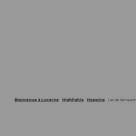
Bienvenue à Lucerne
Highlights
Hopping
Lac de Sempac