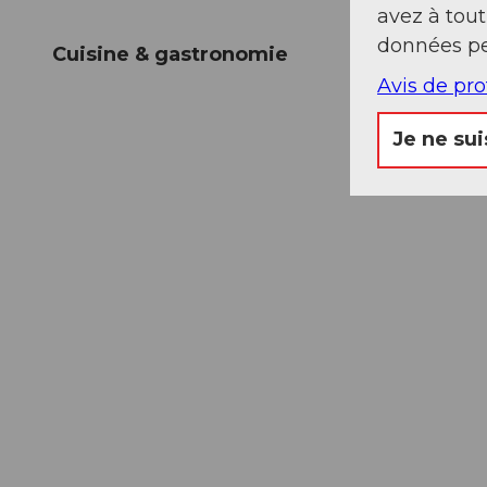
avez à tou
données pe
Cuisine & gastronomie
Avis de pr
Je ne sui