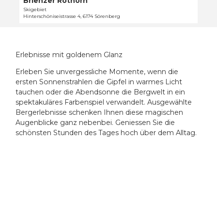
Brienzer Rothorn
f
p
t
Skigebiet
n
Hinterschöniseistrasse 4, 6174 Sörenberg
u
e
e
n
'
n
k
B
t
r
Erlebnisse mit goldenem Glanz
O
i
b
e
Erleben Sie unvergessliche Momente, wenn die
e
n
ersten Sonnenstrahlen die Gipfel in warmes Licht
r
z
tauchen oder die Abendsonne die Bergwelt in ein
h
e
spektakuläres Farbenspiel verwandelt. Ausgewählte
a
r
Bergerlebnisse schenken Ihnen diese magischen
u
R
Augenblicke ganz nebenbei. Geniessen Sie die
p
o
schönsten Stunden des Tages hoch über dem Alltag.
t
t
'
h
ö
o
f
r
f
n
n
'
e
ö
n
f