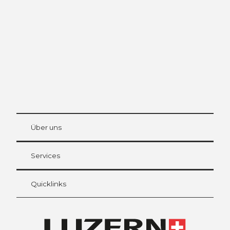
Luzern
Die Stadt. Der See. Die Berge.
© Be
at Bre
chbü
hl
Über uns
Gästekarte Luzern
Ihre Vorteile als Übernachtungsgast
Services
Quicklinks