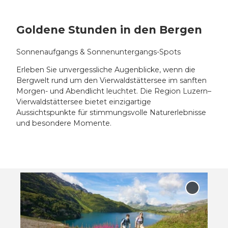
Goldene Stunden in den Bergen
Sonnenaufgangs & Sonnenuntergangs-Spots
Erleben Sie unvergessliche Augenblicke, wenn die
Bergwelt rund um den Vierwaldstättersee im sanften
Morgen- und Abendlicht leuchtet. Die Region Luzern–
Vierwaldstättersee bietet einzigartige
Aussichtspunkte für stimmungsvolle Naturerlebnisse
und besondere Momente.
D
e
'Jochpas
t
zur
Merklist
a
hinzufü
i