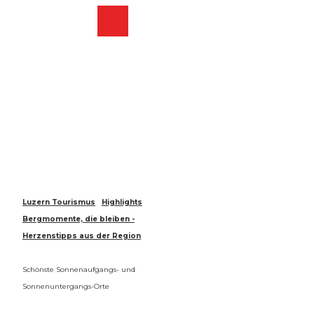
Z
u
Webcams
Merkzettel
Suche
Menü
Shop
m
I
n
h
a
l
t
Luzern Tourismus
Highlights
Bergmomente, die bleiben -
Herzenstipps aus der Region
Schönste Sonnenaufgangs- und
Sonnenuntergangs-Orte