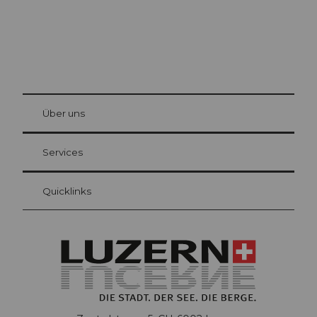
© Be
at Bre
chbü
hl
Über uns
Gästekarte Luzern
Ihre Vorteile als Übernachtungsgast
Services
Quicklinks