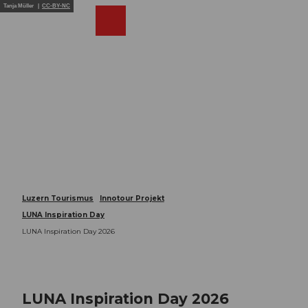
Z
Tanja Müller |
CC-BY-NC
u
Webcams
Merkzettel
Suche
Menü
Shop
m
I
n
h
a
l
t
Luzern Tourismus
Innotour Projekt
LUNA Inspiration Day
LUNA Inspiration Day 2026
LUNA Inspiration Day 2026