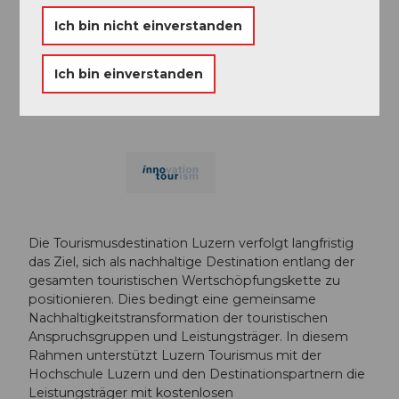
Ich bin nicht einverstanden
Unterstützt durch
Der LUNA Inspiration Day wird unterstützt im
Ich bin einverstanden
Rahmen des Innotour-Projekts “LUNA: Luzern –
gemeinsam nachhaltiger und erfolgreicher werden”.
Die Tourismusdestination Luzern verfolgt langfristig
das Ziel, sich als nachhaltige Destination entlang der
gesamten touristischen Wertschöpfungskette zu
positionieren. Dies bedingt eine gemeinsame
Nachhaltigkeitstransformation der touristischen
Anspruchsgruppen und Leistungsträger. In diesem
Rahmen unterstützt Luzern Tourismus mit der
Hochschule Luzern und den Destinationspartnern die
Leistungsträger mit kostenlosen