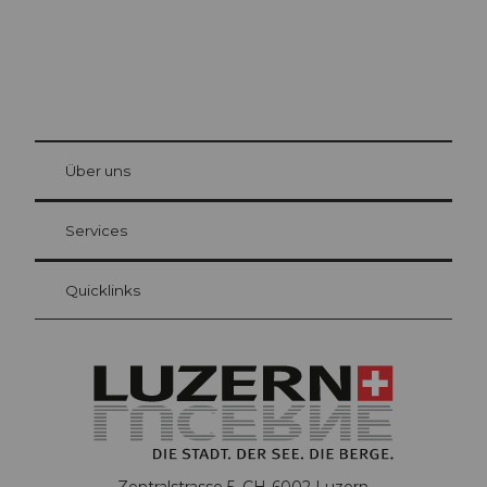
© Be
at Bre
chbü
hl
Über uns
Gästekarte Luzern
Ihre Vorteile als Übernachtungsgast
Services
Quicklinks
Zentralstrasse 5, CH-6002 Luzern