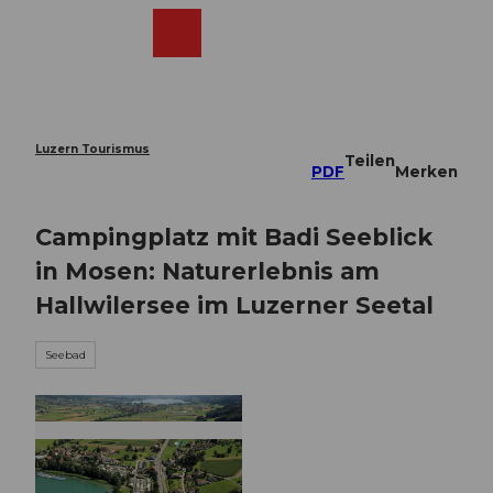
Z
u
Webcams
Merkzettel
Suche
Menü
Shop
m
I
n
h
a
Luzern Tourismus
Teilen
l
PDF
Merken
t
Campingplatz mit Badi Seeblick
in Mosen: Naturerlebnis am
Hallwilersee im Luzerner Seetal
Seebad