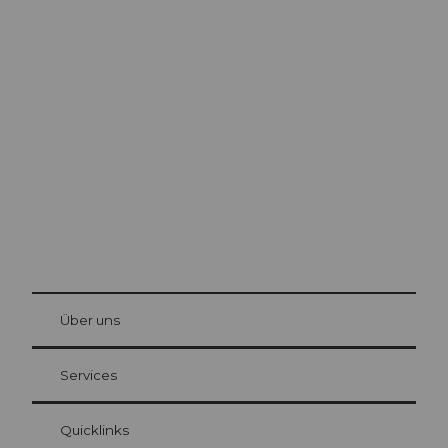
Ausflugstipps in
Luzern
Die Stadt. Der See. Die Berge.
© Be
at Bre
chbü
hl
Über uns
Gästekarte Luzern
Ihre Vorteile als Übernachtungsgast
Services
Quicklinks