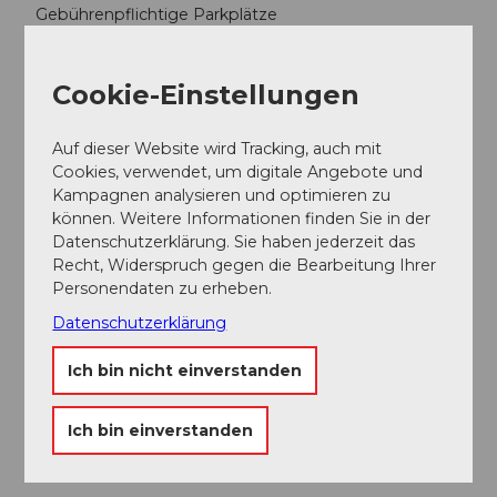
Gebührenpflichtige Parkplätze
Autor:in
Cookie-Einstellungen
Seetal Tourismus
Auf dieser Website wird Tracking, auch mit
Cookies, verwendet, um digitale Angebote und
Kampagnen analysieren und optimieren zu
können. Weitere Informationen finden Sie in der
In der Nähe
Auf der Karte anschauen
Datenschutzerklärung. Sie haben jederzeit das
Recht, Widerspruch gegen die Bearbeitung Ihrer
Personendaten zu erheben.
Sehenswertes
Datenschutzerklärung
Ich bin nicht einverstanden
Touren
Ich bin einverstanden
Kontaktdaten