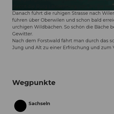
thront die Burg Landenberg, von wo die Her
Danach führt die ruhigen Strasse nach Wile
© Obwalden Tourismus, Bikegenoss Zentralschweiz
führen über Oberwilen und schon bald erre
urchigen Wildbächen. So schön die Bäche b
Gewitter.
Nach dem Forstwald fährt man durch das sc
Jung und Alt zu einer Erfrischung und zum 
Wegpunkte
Sachseln
Start