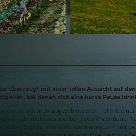
22,57 km
311 m
638 m
© Obwalden Tourismus, Bikegenoss Zentralschweiz
 überzeugt mit einer tollen Aussicht auf den
geiten, bei denen sich eine kurze Pause lohnt
, in einem schönen abgeschlossenen Tal mit einer
achseln oberhalb des rechten Seeufers entlang. N
alden, Sarnen. Hier steht der Hexenturm mit d
n ist die Tell Geschichte erzählt. Oberhalb von S