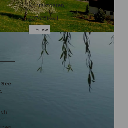
Kontaktdaten
6074
Giswil
Anreise
 See
.
ach
em
arnen