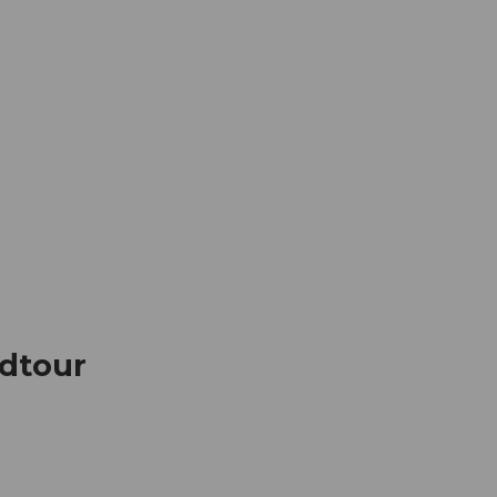
Informieren
Buchen
Business
W
dtour