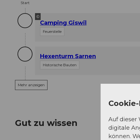
Start
©
Camping Giswil
Feuerstelle
Hexenturm Sarnen
Historische Bauten
Mehr anzeigen
Cookie-
Auf dieser
Gut zu wissen
digitale A
können. We