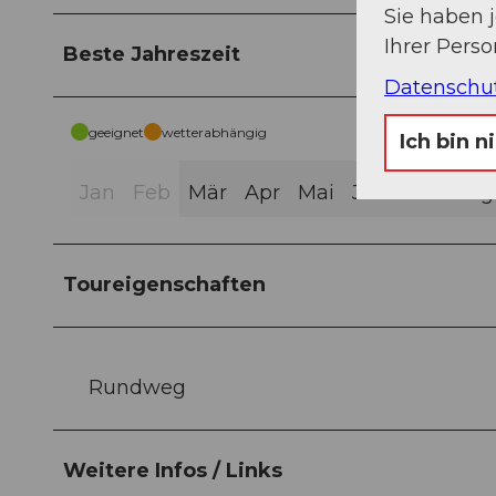
Sie haben 
Ihrer Pers
Beste Jahreszeit
Datenschu
geeignet
wetterabhängig
Ich bin n
Jan
Feb
Mär
Apr
Mai
Jun
Jul
Aug
Toureigenschaften
Rundweg
Weitere Infos / Links