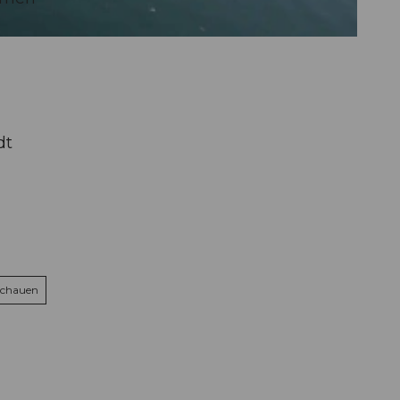
dt
schauen