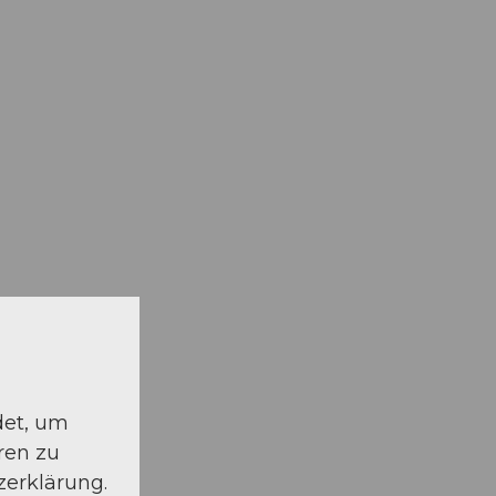
det, um
ren zu
zerklärung.