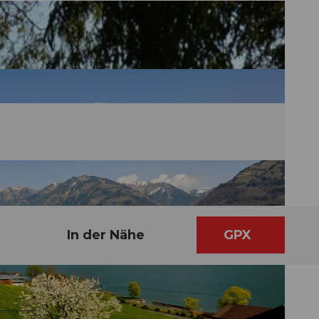
In der Nähe
GPX