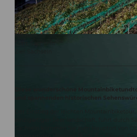
2:11 h
311 m
470 m
168 m
© Obwalden Tourismus, Bikegenoss Zentralschweiz
Start: Sachseln
Ziel: Sachseln
Diese wunderschöne Mountainbiketundtour
und spannenden historischen Sehenswürdi
Der Einstieg der leichten Mountainbiketour
einzigartigen Seenlandschaft, führt durch S
Sachseln kommen Sie zum Hauptort von Obw
einzigartigen Weissen Buch von Sarnen. Dari