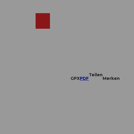
DE
ebcams
Merkzettel
Suche
Shop
Teilen
GPX
PDF
Merken