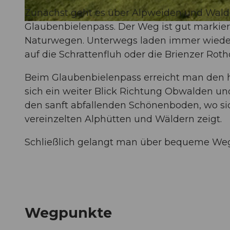
Zunächst geht es über Alpweiden und Waldpf
Glaubenbielenpass. Der Weg ist gut markier
© Sörenberg Flühli Tourismus, UNESCO Biosphäre Entlebuch
Naturwegen. Unterwegs laden immer wieder a
auf die Schrattenfluh oder die Brienzer Roth
Beim Glaubenbielenpass erreicht man den h
sich ein weiter Blick Richtung Obwalden un
den sanft abfallenden Schönenboden, wo sic
vereinzelten Alphütten und Wäldern zeigt.
Schließlich gelangt man über bequeme Weg
Wegpunkte