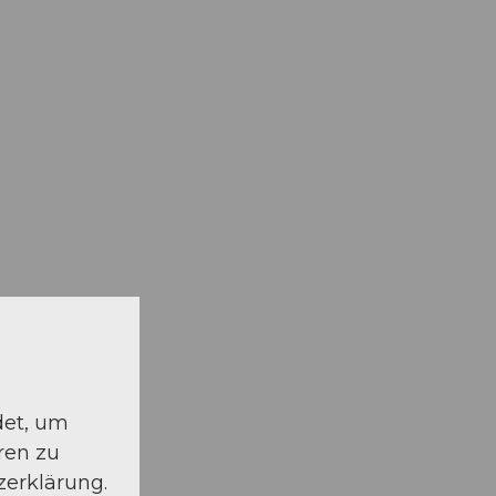
det, um
ren zu
zerklärung.