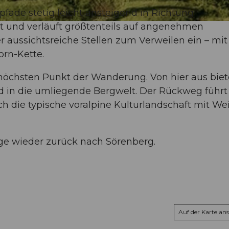
ade stetig leicht ansteigend in Richtung
t und verläuft größtenteils auf angenehmen
ussichtsreiche Stellen zum Verweilen ein – mit 
orn-Kette.
öchsten Punkt der Wanderung. Von hier aus biet
d in die umliegende Bergwelt. Der Rückweg führt
h die typische voralpine Kulturlandschaft mit We
e wieder zurück nach Sörenberg.
Auf der Karte an