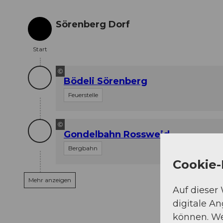
Sörenberg Dorf
Start
Start
©
Bödeli Sörenberg
Feuerstelle
©
Gondelbahn Rossweid
Bergbahn
Cookie-
Mehr anzeigen
Auf dieser
digitale A
können. We