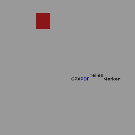
DE
ebcams
Merkzettel
Suche
Shop
Teilen
GPX
PDF
Merken