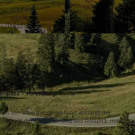
12,77 km
482 m
1.632 m
© Sörenberg Flühli Tourismus, UNESCO Biosphäre Entl
enpass – Sörenberg
um von Sörenberg und führt entlang der
unterhalb der Hagleren und des Rotspitz, mit sch
lzüge.