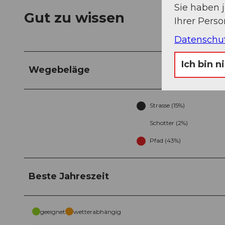
Sie haben 
Gut zu wissen
Ihrer Pers
Datenschu
Ich bin n
Wegebeläge
Strasse (15%)
Schotter (2%)
Pfad (43%)
Beste Jahreszeit
geeignet
wetterabhängig