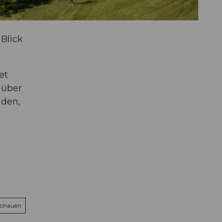
Blick
et
 über
iden,
schauen