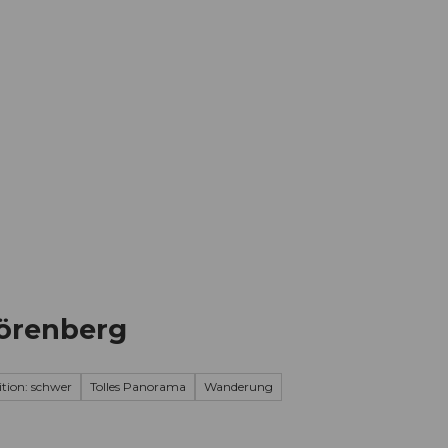
Informieren
Buchen
Business
W
örenberg
tion: schwer
Tolles Panorama
Wanderung