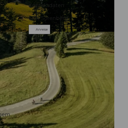
Kontaktdaten
6174
Sörenberg
Anreise
ebuch
önem