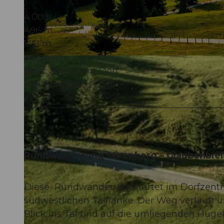
4:00 h
496 m
1.151 m
481 m
© Sörenberg Flühli Tourismus, UNESCO Biosphäre Entlebuch
Start: Sörenberg Dorf
Ziel: Sörenberg Dorf
Rundwanderung Sörenberg – Glaubenbiel
Diese Rundwanderung startet im Dorfzentr
südwestlichen Talflanke. Der Weg verläuft 
Blick ins Tal und auf die umliegenden Hüge