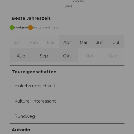
Schotter
(30%)
Beste Jahreszeit
geeignet
wetterabhängig
Jan
Feb
Mär
Apr
Mai
Jun
Jul
Aug
Sep
Okt
Nov
Dez
Toureigenschaften
Einkehrmöglichkeit
Kulturell interessant
Rundweg
Autor:in