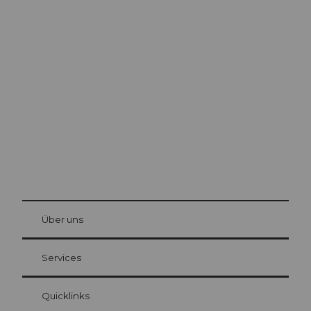
Ausflugstipps in
Luzern
Die Stadt. Der See. Die Berge.
© Be
at Bre
chbü
hl
Über uns
Gästekarte Luzern
Ihre Vorteile als Übernachtungsgast
Services
Quicklinks