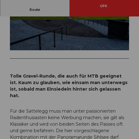
GPX
Route
4:20 h
54,74 km
© Xaver Büeler, Schwyz Tourismus
© Xaver Büeler, Schwyz Tourismus
1.090 m
1.090 m
850 m
1.421 m
571 m
Start: Einsiedeln
© Xaver Büeler, Schwyz Tourismus
Tolle Gravel-Runde, die auch für MTB geeignet
ist. Kaum zu glauben, wie einsam man unterwegs
ist, sobald man Einsiedeln hinter sich gelassen
hat.
Für die Sattelegg muss man unter passionierten
Radenthusiasten keine Werbung machen, sie gilt als
Klassiker und wird von beiden Seiten des Passes oft
und gerne befahren. Die hier vorgeschlagene
Kombination mit der Panoramarunde Sihlsee darf