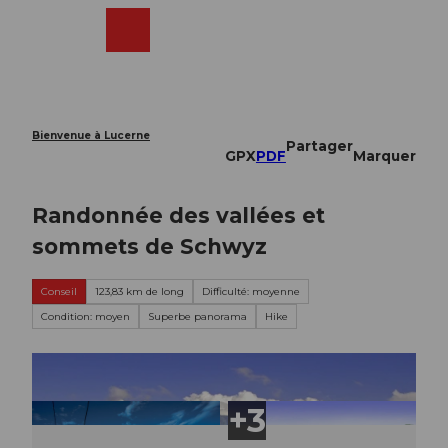
T
o
Webcams
Recherche
Menu
Shop
c
o
n
t
e
Bienvenue à Lucerne
Partager
n
GPX
PDF
Marquer
t
Randonnée des vallées et
sommets de Schwyz
Conseil
123,83 km de long
Difficulté: moyenne
Condition: moyen
Superbe panorama
Hike