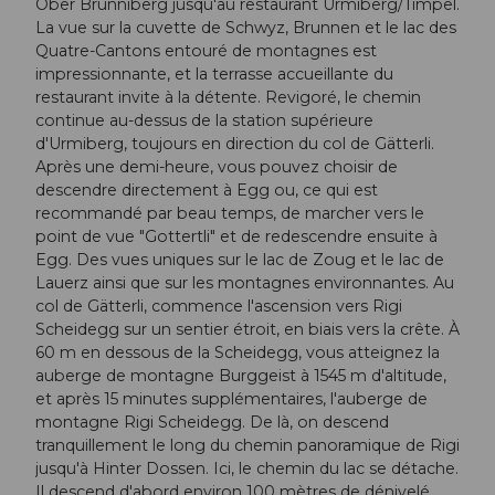
Ober Brunniberg jusqu'au restaurant Urmiberg/Timpel.
La vue sur la cuvette de Schwyz, Brunnen et le lac des
Quatre-Cantons entouré de montagnes est
impressionnante, et la terrasse accueillante du
restaurant invite à la détente. Revigoré, le chemin
continue au-dessus de la station supérieure
d'Urmiberg, toujours en direction du col de Gätterli.
Après une demi-heure, vous pouvez choisir de
descendre directement à Egg ou, ce qui est
recommandé par beau temps, de marcher vers le
point de vue "Gottertli" et de redescendre ensuite à
Egg. Des vues uniques sur le lac de Zoug et le lac de
Lauerz ainsi que sur les montagnes environnantes. Au
col de Gätterli, commence l'ascension vers Rigi
Scheidegg sur un sentier étroit, en biais vers la crête. À
60 m en dessous de la Scheidegg, vous atteignez la
auberge de montagne Burggeist à 1545 m d'altitude,
et après 15 minutes supplémentaires, l'auberge de
montagne Rigi Scheidegg. De là, on descend
tranquillement le long du chemin panoramique de Rigi
jusqu'à Hinter Dossen. Ici, le chemin du lac se détache.
Il descend d'abord environ 100 mètres de dénivelé