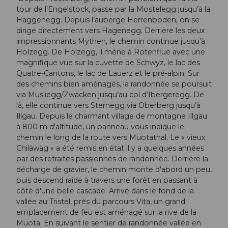
tour de l’Engelstock, passe par la Mostelegg jusqu’à la
Haggenegg. Depuis l’auberge Herrenboden, on se
dirige directement vers Hagenegg. Derrière les deux
impressionnants Mythen, le chemin continue jusqu’à
Holzegg. De Holzegg, il mène à Rotenflue avec une
magnifique vue sur la cuvette de Schwyz, le lac des
Quatre-Cantons, le lac de Lauerz et le pré-alpin. Sur
des chemins bien aménagés, la randonnée se poursuit
via Müsliegg/Zwäcken jusqu’au col d’Ibergeregg. De
là, elle continue vers Sternegg via Oberberg jusqu’à
Illgau. Depuis le charmant village de montagne Illgau
à 800 m d'altitude, un panneau vous indique le
chemin le long de la route vers Muotathal. Le « vieux
Chiläwäg » a été remis en état il y a quelques années
par des retraités passionnés de randonnée. Derrière la
décharge de gravier, le chemin monte d'abord un peu,
puis descend raide à travers une forêt en passant à
côté d'une belle cascade. Arrivé dans le fond de la
vallée au Tristel, près du parcours Vita, un grand
emplacement de feu est aménagé sur la rive de la
Muota. En suivant le sentier de randonnée vallée en