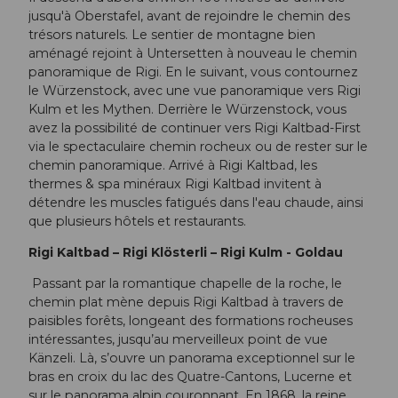
jusqu'à Oberstafel, avant de rejoindre le chemin des
trésors naturels. Le sentier de montagne bien
aménagé rejoint à Untersetten à nouveau le chemin
panoramique de Rigi. En le suivant, vous contournez
le Würzenstock, avec une vue panoramique vers Rigi
Kulm et les Mythen. Derrière le Würzenstock, vous
avez la possibilité de continuer vers Rigi Kaltbad-First
via le spectaculaire chemin rocheux ou de rester sur le
chemin panoramique. Arrivé à Rigi Kaltbad, les
thermes & spa minéraux Rigi Kaltbad invitent à
détendre les muscles fatigués dans l'eau chaude, ainsi
que plusieurs hôtels et restaurants.
Rigi Kaltbad – Rigi Klösterli – Rigi Kulm - Goldau
Passant par la romantique chapelle de la roche, le
chemin plat mène depuis Rigi Kaltbad à travers de
paisibles forêts, longeant des formations rocheuses
intéressantes, jusqu’au merveilleux point de vue
Känzeli. Là, s’ouvre un panorama exceptionnel sur le
bras en croix du lac des Quatre-Cantons, Lucerne et
sur le panorama alpin couronnant. En 1868, la reine