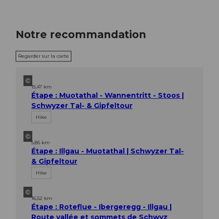
Notre recommandation
Regarder sur la carte
©
15,47 km
Étape : Muotathal - Wannentritt - Stoos |
Schwyzer Tal- & Gipfeltour
Hike
©
5,85 km
Étape : Illgau - Muotathal | Schwyzer Tal-
& Gipfeltour
Hike
©
16,52 km
Étape : Roteflue - Ibergeregg - Illgau |
Route vallée et sommets de Schwyz