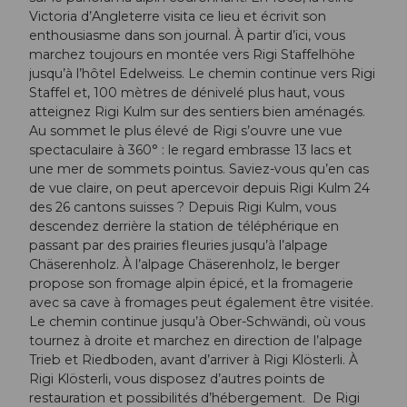
Victoria d’Angleterre visita ce lieu et écrivit son
enthousiasme dans son journal. À partir d’ici, vous
marchez toujours en montée vers Rigi Staffelhöhe
jusqu’à l’hôtel Edelweiss. Le chemin continue vers Rigi
Staffel et, 100 mètres de dénivelé plus haut, vous
atteignez Rigi Kulm sur des sentiers bien aménagés.
Au sommet le plus élevé de Rigi s’ouvre une vue
spectaculaire à 360° : le regard embrasse 13 lacs et
une mer de sommets pointus. Saviez-vous qu’en cas
de vue claire, on peut apercevoir depuis Rigi Kulm 24
des 26 cantons suisses ? Depuis Rigi Kulm, vous
descendez derrière la station de téléphérique en
passant par des prairies fleuries jusqu’à l’alpage
Chäserenholz. À l’alpage Chäserenholz, le berger
propose son fromage alpin épicé, et la fromagerie
avec sa cave à fromages peut également être visitée.
Le chemin continue jusqu’à Ober-Schwändi, où vous
tournez à droite et marchez en direction de l’alpage
Trieb et Riedboden, avant d’arriver à Rigi Klösterli. À
Rigi Klösterli, vous disposez d’autres points de
restauration et possibilités d’hébergement. De Rigi