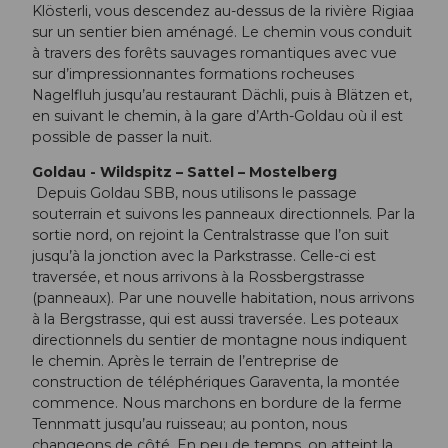
Klösterli, vous descendez au-dessus de la rivière Rigiaa
sur un sentier bien aménagé. Le chemin vous conduit
à travers des forêts sauvages romantiques avec vue
sur d’impressionnantes formations rocheuses
Nagelfluh jusqu’au restaurant Dächli, puis à Blätzen et,
en suivant le chemin, à la gare d’Arth-Goldau où il est
possible de passer la nuit.
Goldau - Wildspitz – Sattel – Mostelberg
Depuis Goldau SBB, nous utilisons le passage
souterrain et suivons les panneaux directionnels. Par la
sortie nord, on rejoint la Centralstrasse que l’on suit
jusqu’à la jonction avec la Parkstrasse. Celle-ci est
traversée, et nous arrivons à la Rossbergstrasse
(panneaux). Par une nouvelle habitation, nous arrivons
à la Bergstrasse, qui est aussi traversée. Les poteaux
directionnels du sentier de montagne nous indiquent
le chemin. Après le terrain de l’entreprise de
construction de téléphériques Garaventa, la montée
commence. Nous marchons en bordure de la ferme
Tennmatt jusqu’au ruisseau; au ponton, nous
changeons de côté. En peu de temps, on atteint la