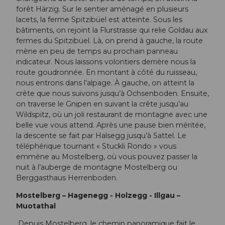
forêt Härzig. Sur le sentier aménagé en plusieurs
lacets, la ferme Spitzibüel est atteinte. Sous les
bâtiments, on rejoint la Flurstrasse qui relie Goldau aux
fermes du Spitzibüel. Là, on prend à gauche, la route
mène en peu de temps au prochain panneau
indicateur. Nous laissons volontiers derrière nous la
route goudronnée. En montant à côté du ruisseau,
nous entrons dans l’alpage. À gauche, on atteint la
crête que nous suivons jusqu’à Ochsenboden. Ensuite,
on traverse le Gnipen en suivant la crête jusqu’au
Wildspitz, où un joli restaurant de montagne avec une
belle vue vous attend. Après une pause bien méritée,
la descente se fait par Halsegg jusqu’à Sattel. Le
téléphérique tournant « Stuckli Rondo » vous
emmène au Mostelberg, où vous pouvez passer la
nuit à l’auberge de montagne Mostelberg ou
Berggasthaus Herrenboden.
Mostelberg – Hagenegg - Holzegg - Illgau –
Muotathal
Depuis Mostelberg, le chemin panoramique fait le