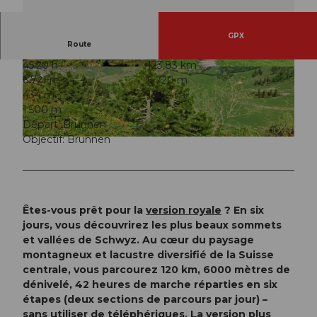
GPX
Route
45:20 h
123,83 km
© Schwyzer Wanderwege
© Schwyzer Wanderwege
6.721 m
6.720 m
434 m
1.934 m
1.500 m
Départ: Brunnen
Objectif: Brunnen
© Schwyzer Wanderwege
Êtes-vous prêt pour la
version royale
? En six
jours, vous découvrirez les plus beaux sommets
et vallées de Schwyz. Au cœur du paysage
montagneux et lacustre diversifié de la Suisse
centrale, vous parcourez 120 km, 6000 mètres de
dénivelé, 42 heures de marche réparties en six
étapes (deux sections de parcours par jour) –
sans utiliser de téléphériques. La version plus