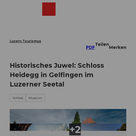
Z
u
Webcams
Merkzettel
Suche
Menü
Shop
m
I
n
h
a
Luzern Tourismus
Teilen
l
PDF
Merken
t
Historisches Juwel: Schloss
Heidegg in Gelfingen im
Luzerner Seetal
Schloss
Museum