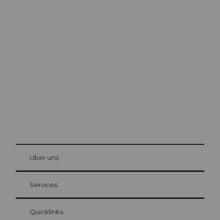
Ausflugstipps in
Luzern
Die Stadt. Der See. Die Berge.
© Be
at Bre
chbü
hl
Über uns
Gästekarte Luzern
Ihre Vorteile als Übernachtungsgast
Services
Quicklinks