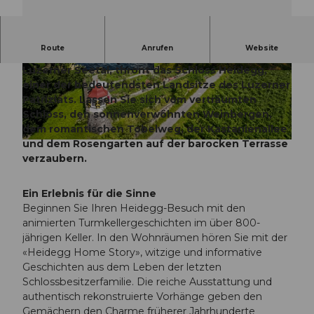
Route
Anrufen
Website
Nahe am Baldeggersee, hoch über Gelfingen im
Luzerner Seetal, thront das Schloss Heidegg,
© Seetal Tourismus, Christian Betschart
Podcast Folge: Zwischen Thron und Trümmern: Burgen und Schlösser der Zentralschweiz
einer der bedeutendsten Landsitze des Luzerner
Patriziats. Lassen Sie sich vom verträumten
Schloss, den sonnenverwöhnten Weinbergen,
dem romantischen Tobelweg, der Kastanienallee
und dem Rosengarten auf der barocken Terrasse
© Beat Brechbühl, Seetal Tourismus |
CC-BY
verzaubern.
Ein Erlebnis für die Sinne
Beginnen Sie Ihren Heidegg-Besuch mit den
animierten Turmkellergeschichten im über 800-
jährigen Keller. In den Wohnräumen hören Sie mit der
«Heidegg Home Story», witzige und informative
Geschichten aus dem Leben der letzten
Schlossbesitzerfamilie. Die reiche Ausstattung und
authentisch rekonstruierte Vorhänge geben den
Gemächern den Charme früherer Jahrhunderte