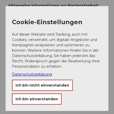
Allgemeine Informationen zur Barrierefreiheit
Weitere Informationen
Cookie-Einstellungen
Anreise und Parken
Anreise
Auf dieser Website wird Tracking, auch mit
Informationen zur Anreise:
Cookies, verwendet, um digitale Angebote und
https://www.heidegg.ch/informationen/lage-und-
Kampagnen analysieren und optimieren zu
anreise
können. Weitere Informationen finden Sie in der
Datenschutzerklärung. Sie haben jederzeit das
Parken
Recht, Widerspruch gegen die Bearbeitung Ihrer
gebührenpflichtige Parkplätze beim Schloss Heidegg
Personendaten zu erheben.
vorhanden
Datenschutzerklärung
Öffentliche Verkehrsmittel
Mit der S9 ab Luzern oder Lenzburg nach Gelfingen
Ich bin nicht einverstanden
Social Media
Ich bin einverstanden
Spotify