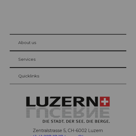
© Be
at Bre
chbü
hl
About us
Visitor Card Lucerne
Your advantages as an overnight guest
Services
Quicklinks
Zentralstrasse 5, CH-6002 Luzern