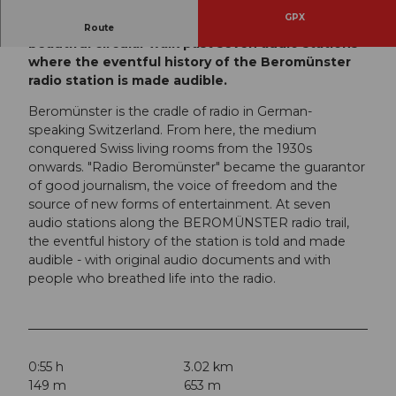
GPX
The Beromünster radio trail takes you on a
Route
beautiful circular walk past seven audio stations
where the eventful history of the Beromünster
radio station is made audible.
Beromünster is the cradle of radio in German-
speaking Switzerland. From here, the medium
conquered Swiss living rooms from the 1930s
onwards. "Radio Beromünster" became the guarantor
of good journalism, the voice of freedom and the
source of new forms of entertainment. At seven
audio stations along the BEROMÜNSTER radio trail,
the eventful history of the station is told and made
audible - with original audio documents and with
people who breathed life into the radio.
0:55 h
3.02 km
149 m
653 m