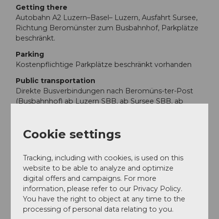
Getting there
Autobahn A2 Luzern–Basel– Luzern, Ausfahrt Sursee,
Richtung Beromünster zum Busbahnhof, Parkplätze
beschränkt.
Parking
Kostenpflichtige Parkplätze beschränkt vorhanden
Public transportation
Direkte Busverbindungen nach Beromüns-ter-Post
(Busbahnhof) ab Luzern SBB, ab Sursee SBB, ab
Hochdorf SBB, ab Beinwil SBB, Reinach SBB und
Menziken SBB.
Cookie settings
Additional information
Tracking, including with cookies, is used on this
Dauer:
website to be able to analyze and optimize
Hinweg: ca. 45 Minuten Gehzeit + ca. 45 Minuten
digital offers and campaigns. For more
Hörzeit
information, please refer to our Privacy Policy.
You have the right to object at any time to the
Rückweg: ca. 30 Minuten
processing of personal data relating to you.