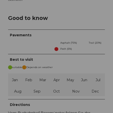
Good to know
Pavements
Asphalt (75%)
Trail (20%)
Path (5%)
Best to visit
suitable
Depends on weather
Jan
Feb
Mar
Apr
May
Jun
Jul
Aug
Sep
Oct
Nov
Dec
Directions
Vom Busbahnhof Beromünster folgen Sie der